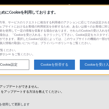
My Sonyに
サインイン
サインインす
にCookieを利用しております。
等、サービスのリクエストに相当する利用者のアクションに応じてのみ設定されるCoo
ェブサイトにおけるお客様の利用状況を分析するため、あるいは個々のお客様に対
技術を使用して一定の情報を収集する場合があります。それらのCookieの受け入れを拒
場合は、「Cookieを受け入れる」をクリックして下さい。Cookie設定をカスタマイ
検
とができます。選択したCookieの設定によっては、このウェブサイトの機能の一部
い。個人情報の取扱いについては、プライバシーポリシーをご覧ください。
覧ください。
ポリシー
をご覧ください。
プデートができない
Cookie設定
Cookieを拒否する
Cookieを受け
アプリのアップデートができません。
アプリをアップデートする方法を教えてください。
アプリを使用して更新します