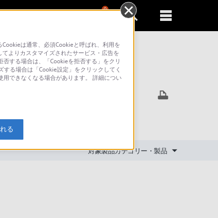
0
新規登録
るともっと便利に
kieは通常、必須Cookieと呼ばれ、利用を
してよりカスタマイズされたサービス・広告を
否する場合は、「Cookieを拒否する」をクリ
ズする場合は「Cookie設定」をクリックしてく
索
が使用できなくなる場合があります。 詳細につい
入れる
対象製品カテゴリー・製品