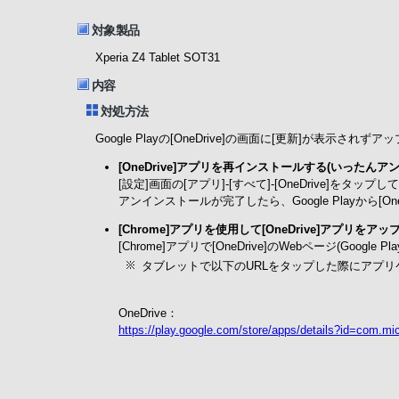
対象製品
Xperia Z4 Tablet SOT31
内容
対処方法
Google Playの[OneDrive]の画面に[更新]が
[OneDrive]アプリを再インストールする(いったんア
[設定]画面の[アプリ]-[すべて]-[OneDrive]をタ
アンインストールが完了したら、Google Playから[O
[Chrome]アプリを使用して[OneDrive]アプリをア
[Chrome]アプリで[OneDrive]のWebページ(Go
タブレットで以下のURLをタップした際にアプリケ
OneDrive：
https://play.google.com/store/apps/details?id=com.mi