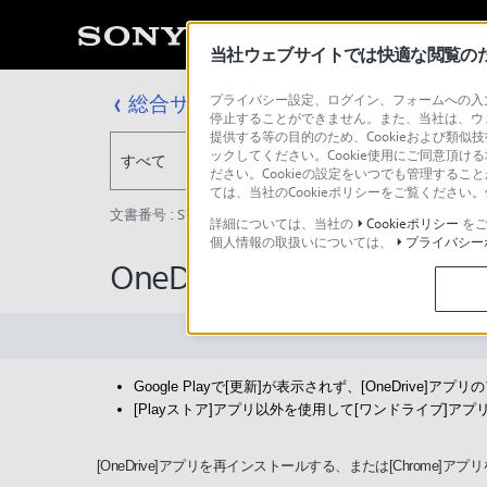
当社ウェブサイトでは快適な閲覧のため
総合サポート・お問い合わせ
プライバシー設定、ログイン、フォームへの入力
停止することができません。また、当社は、ウ
提供する等の目的のため、Cookieおよび類似
ックしてください。Cookie使用にご同意頂ける
すべて
ださい。Cookieの設定をいつでも管理するこ
ては、当社のCookieポリシーをご覧くださ
文書番号 : S1507130072893 / 最終更新日 : 2025/03/11
詳細については、当社の
Cookieポリシー
をご
個人情報の取扱いについては、
プライバシー
OneDriveアプリのアッ
Google Playで[更新]が表示されず、[OneDrive]
[Playストア]アプリ以外を使用して[ワンドライブ]
[OneDrive]アプリを再インストールする、または[Chrome]