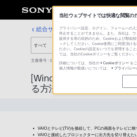
当社ウェブサイトでは快適な閲覧のため
総合サポート・お問い合わせ
プライバシー設定、ログイン、フォームへの入力
停止することができません。また、当社は、ウ
提供する等の目的のため、Cookieおよび類似
ックしてください。Cookie使用にご同意頂ける
すべて
ださい。Cookieの設定をいつでも管理するこ
ては、当社のCookieポリシーをご覧くださ
文書番号 : S1507230073001 / 最終更新日 : 2025/03/11
詳細については、当社の
Cookieポリシー
をご
個人情報の取扱いについては、
プライバシー
[Windows 10] PC
る方法
VAIOとテレビ(TV)を接続して、PCの画面をテレビ
VAIOと接続したプロジェクターに出力先を切り替えた