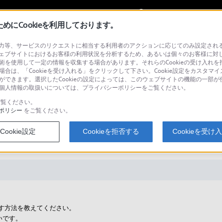
My Sonyに
サインイン
サインインす
にCookieを利用しております。
等、サービスのリクエストに相当する利用者のアクションに応じてのみ設定されるCoo
ェブサイトにおけるお客様の利用状況を分析するため、あるいは個々のお客様に対
技術を使用して一定の情報を収集する場合があります。それらのCookieの受け入れを拒
場合は、「Cookieを受け入れる」をクリックして下さい。Cookie設定をカスタマイ
検
とができます。選択したCookieの設定によっては、このウェブサイトの機能の一部
い。個人情報の取扱いについては、プライバシーポリシーをご覧ください。
覧ください。
ポリシー
をご覧ください。
の画面を外部ディスプレイやテレビ(TV)
Cookie設定
Cookieを拒否する
Cookieを受け
に映す方法を教えてください。
いです。