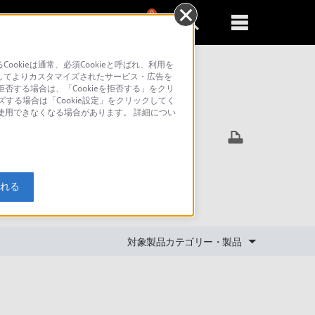
0
新規登録
るともっと便利に
kieは通常、必須Cookieと呼ばれ、利用を
してよりカスタマイズされたサービス・広告を
否する場合は、「Cookieを拒否する」をクリ
ズする場合は「Cookie設定」をクリックしてく
索
が使用できなくなる場合があります。 詳細につい
に外部出力す
入れる
対象製品カテゴリー・製品