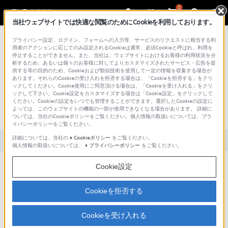
0
当社ウェブサイトでは快適な閲覧のためにCookieを利用しております。
総合サポート・お問い合わせ
プライバシー設定、ログイン、フォームへの入力等、サービスのリクエストに相当する利
用者のアクションに応じてのみ設定されるCookieは通常、必須Cookieと呼ばれ、利用を
停止することができません。また、当社は、ウェブサイトにおけるお客様の利用状況を分
析するため、あるいは個々のお客様に対してよりカスタマイズされたサービス・広告を提
供する等の目的のため、Cookieおよび類似技術を使用して一定の情報を収集する場合が
あります。それらのCookieの受け入れを拒否する場合は、「Cookieを拒否する」をクリ
文書番号 : S1508120073355 / 最終更新日 : 2025/03/11
ックしてください。Cookie使用にご同意頂ける場合は、「Cookieを受け入れる」をクリ
ックして下さい。Cookie設定をカスタマイズする場合は「Cookie設定」をクリックして
[Microsoft Edge] 閲覧履歴・検索履歴・
ください。Cookieの設定をいつでも管理することができます。選択したCookieの設定に
よっては、このウェブサイトの機能の一部が使用できなくなる場合があります。 詳細に
Cookie・キャッシュを削除する方法
ついては、当社のCookieポリシーをご覧ください。個人情報の取扱いについては、プラ
イバシーポリシーをご覧ください。
詳細については、当社の
Cookieポリシー
をご覧ください。
対象製品カテゴリー・製品
個人情報の取扱いについては、
プライバシーポリシー
をご覧ください。
Cookie設定
「Microsoft Edge」で閲覧したWebページの履歴や検索履歴を削
除したいです。
Cookieを拒否する
フォームに入力した情報を削除できますか。
ユーザー名、およびパスワードなどの入力履歴を削除する方法
Cookieを受け入れる
を教えてください。