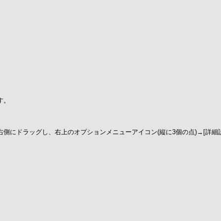
す。
ドラッグし、右上のオプションメニューアイコン(縦に3個の点)→[詳細設定]→