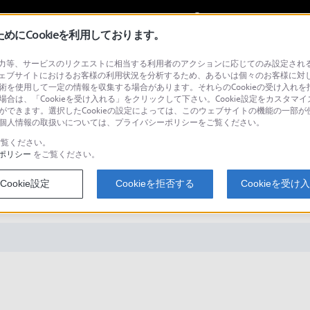
My Sonyに
サインイン
サインインす
にCookieを利用しております。
等、サービスのリクエストに相当する利用者のアクションに応じてのみ設定されるCoo
ェブサイトにおけるお客様の利用状況を分析するため、あるいは個々のお客様に対
技術を使用して一定の情報を収集する場合があります。それらのCookieの受け入れを拒
場合は、「Cookieを受け入れる」をクリックして下さい。Cookie設定をカスタマイ
検
とができます。選択したCookieの設定によっては、このウェブサイトの機能の一部
い。個人情報の取扱いについては、プライバシーポリシーをご覧ください。
覧ください。
ポリシー
をご覧ください。
、自動設定(WPS)で接続することは
Cookie設定
Cookieを拒否する
Cookieを受け