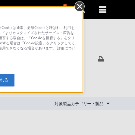
0
新規登録
るともっと便利に
kieは通常、必須Cookieと呼ばれ、利用を
してよりカスタマイズされたサービス・広告を
否する場合は、「Cookieを拒否する」をクリ
ズする場合は「Cookie設定」をクリックしてく
索
が使用できなくなる場合があります。 詳細につい
可能です
入れる
対象製品カテゴリー・製品