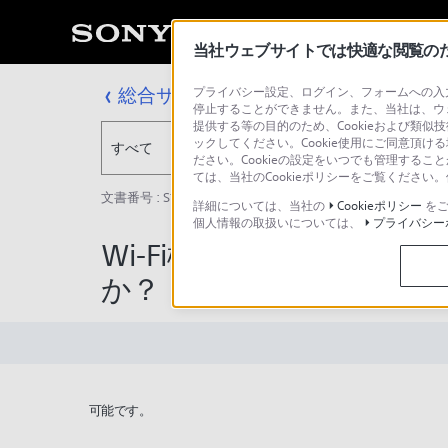
当社ウェブサイトでは快適な閲覧のため
総合サポート・お問い合わせ
プライバシー設定、ログイン、フォームへの入力
停止することができません。また、当社は、ウ
提供する等の目的のため、Cookieおよび類似
ックしてください。Cookie使用にご同意頂ける
すべて
ださい。Cookieの設定をいつでも管理するこ
ては、当社のCookieポリシーをご覧くださ
文書番号 : S1510220075243 / 最終更新日 : 2025/03/11
詳細については、当社の
Cookieポリシー
をご
個人情報の取扱いについては、
プライバシー
Wi-Fi機器と接続する際
か？
可能です。