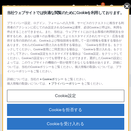
0
当社ウェブサイトでは快適な閲覧のためにCookieを利用しております。
総合サポート・お問い合わせ
プライバシー設定、ログイン、フォームへの入力等、サービスのリクエストに相当する利
用者のアクションに応じてのみ設定されるCookieは通常、必須Cookieと呼ばれ、利用を
停止することができません。また、当社は、ウェブサイトにおけるお客様の利用状況を分
析するため、あるいは個々のお客様に対してよりカスタマイズされたサービス・広告を提
供する等の目的のため、Cookieおよび類似技術を使用して一定の情報を収集する場合が
あります。それらのCookieの受け入れを拒否する場合は、「Cookieを拒否する」をクリ
文書番号 : S1512250076714 / 最終更新日 : 2025/03/11
ックしてください。Cookie使用にご同意頂ける場合は、「Cookieを受け入れる」をクリ
ックして下さい。Cookie設定をカスタマイズする場合は「Cookie設定」をクリックして
低音や高音を強調するような機能はあ
ください。Cookieの設定をいつでも管理することができます。選択したCookieの設定に
よっては、このウェブサイトの機能の一部が使用できなくなる場合があります。 詳細に
りますか？(CAS-1)
ついては、当社のCookieポリシーをご覧ください。個人情報の取扱いについては、プラ
イバシーポリシーをご覧ください。
詳細については、当社の
Cookieポリシー
をご覧ください。
対象製品カテゴリー・製品
個人情報の取扱いについては、
プライバシーポリシー
をご覧ください。
Cookie設定
本機には音質を強調する機能はありません。再生する機器・プレーヤー・
アプリ側で調整してください。
Cookieを拒否する
Cookieを受け入れる