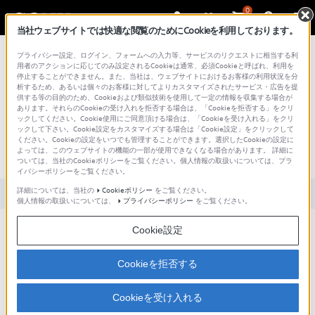
0
当社ウェブサイトでは快適な閲覧のためにCookieを利用しております。
総合サポート・お問い合わせ
プライバシー設定、ログイン、フォームへの入力等、サービスのリクエストに相当する利
用者のアクションに応じてのみ設定されるCookieは通常、必須Cookieと呼ばれ、利用を
停止することができません。また、当社は、ウェブサイトにおけるお客様の利用状況を分
析するため、あるいは個々のお客様に対してよりカスタマイズされたサービス・広告を提
供する等の目的のため、Cookieおよび類似技術を使用して一定の情報を収集する場合が
あります。それらのCookieの受け入れを拒否する場合は、「Cookieを拒否する」をクリ
文書番号 : S1602030077500 / 最終更新日 : 2025/03/11
ックしてください。Cookie使用にご同意頂ける場合は、「Cookieを受け入れる」をクリ
ックして下さい。Cookie設定をカスタマイズする場合は「Cookie設定」をクリックして
スマートフォンなどの充電はできます
ください。Cookieの設定をいつでも管理することができます。選択したCookieの設定に
よっては、このウェブサイトの機能の一部が使用できなくなる場合があります。 詳細に
か？(SRS-XB3、SRS-XB30、SRS-XB40)
ついては、当社のCookieポリシーをご覧ください。個人情報の取扱いについては、プラ
イバシーポリシーをご覧ください。
詳細については、当社の
Cookieポリシー
をご覧ください。
対象製品カテゴリー・製品
個人情報の取扱いについては、
プライバシーポリシー
をご覧ください。
iPadやiPhone、およびウォークマンの充電できますか。
Cookie設定
接続している機器が充電できているか、どこから確認できます
か。
Cookieを拒否する
スピーカーのDC OUT ONLY(USB)端子に接続すると充電できます(おすそ
Cookieを受け入れる
わけ充電)。