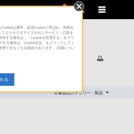
0
新規登録
るともっと便利に
kieは通常、必須Cookieと呼ばれ、利用を
してよりカスタマイズされたサービス・広告を
否する場合は、「Cookieを拒否する」をクリ
ズする場合は「Cookie設定」をクリックしてく
索
が使用できなくなる場合があります。 詳細につい
ット）
入れる
対象製品カテゴリー・製品