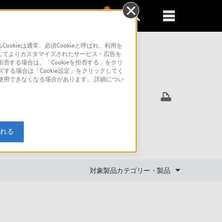
0
新規登録
るともっと便利に
kieは通常、必須Cookieと呼ばれ、利用を
してよりカスタマイズされたサービス・広告を
否する場合は、「Cookieを拒否する」をクリ
ズする場合は「Cookie設定」をクリックしてく
索
が使用できなくなる場合があります。 詳細につい
ー」で
入れる
対象製品カテゴリー・製品