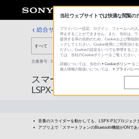
当社ウェブサイトでは快適な閲覧のため
総合サポート・お問い合わせ
プライバシー設定、ログイン、フォームへの入力
停止することができません。また、当社は、ウ
提供する等の目的のため、Cookieおよび類似
ックしてください。Cookie使用にご同意頂ける
すべて
ださい。Cookieの設定をいつでも管理するこ
ては、当社のCookieポリシーをご覧くださ
文書番号 : S1604130079043 / 最終更新日 : 2025/03/11
詳細については、当社の
Cookieポリシー
をご
個人情報の取扱いについては、
プライバシー
スマートフォンアプリ「
LSPX-P1(プロジェクタユニ
音量のスライダーを動かしても、LSPX-P1(プロジェ
アプリ上で「スマートフォンのBluetooth機能がO