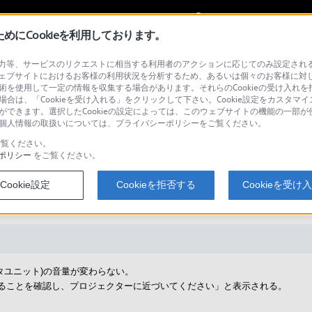
My Sonyに
サインイン
サインインす
にCookieを利用しております。
等、サービスのリクエストに相当する利用者のアクションに応じてのみ設定されるCoo
ェブサイトにおけるお客様の利用状況を分析するため、あるいは個々のお客様に対
技術を使用して一定の情報を収集する場合があります。それらのCookieの受け入れを拒
場合は、「Cookieを受け入れる」をクリックして下さい。Cookie設定をカスタマイ
検
とができます。選択したCookieの設定によっては、このウェブサイトの機能の一部
い。個人情報の取扱いについては、プライバシーポリシーをご覧ください。
覧ください。
ポリシー
をご覧ください。
ポータブル超短焦点プロジェクタ
Cookie設定
Cookieを拒否する
Cookieを受け
ット)の操作ができない(LSPX-P1)
クタユニット)の音量が変わらない。
Nであることを確認し、プロジェクターに近づいてください」と表示される。