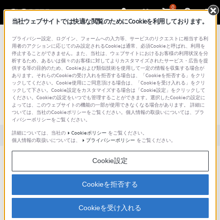
0
当社ウェブサイトでは快適な閲覧のためにCookieを利用しております。
総合サポート・お問い合わせ
プライバシー設定、ログイン、フォームへの入力等、サービスのリクエストに相当する利
用者のアクションに応じてのみ設定されるCookieは通常、必須Cookieと呼ばれ、利用を
停止することができません。また、当社は、ウェブサイトにおけるお客様の利用状況を分
析するため、あるいは個々のお客様に対してよりカスタマイズされたサービス・広告を提
供する等の目的のため、Cookieおよび類似技術を使用して一定の情報を収集する場合が
あります。それらのCookieの受け入れを拒否する場合は、「Cookieを拒否する」をクリ
文書番号 : S1606150080599 / 最終更新日 : 2026/02/13
ックしてください。Cookie使用にご同意頂ける場合は、「Cookieを受け入れる」をクリ
ックして下さい。Cookie設定をカスタマイズする場合は「Cookie設定」をクリックして
PlayMemories Homeをアンインストー
ください。Cookieの設定をいつでも管理することができます。選択したCookieの設定に
よっては、このウェブサイトの機能の一部が使用できなくなる場合があります。 詳細に
ルする方法(Windows 10)
ついては、当社のCookieポリシーをご覧ください。個人情報の取扱いについては、プラ
イバシーポリシーをご覧ください。
詳細については、当社の
Cookieポリシー
をご覧ください。
対象製品カテゴリー・製品
個人情報の取扱いについては、
プライバシーポリシー
をご覧ください。
Cookie設定
Windows 10 にインストールしたPlayMemories Homeをアンインストー
ル（削除）する操作方法です
Cookieを拒否する
対象製品
アプリケーションソフトウェア
Cookieを受け入れる
PlayMemories Home