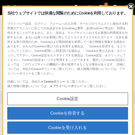
0
当社ウェブサイトでは快適な閲覧のためにCookieを利用しております。
総合サポート・お問い合わせ
プライバシー設定、ログイン、フォームへの入力等、サービスのリクエストに相当する利
用者のアクションに応じてのみ設定されるCookieは通常、必須Cookieと呼ばれ、利用を
停止することができません。また、当社は、ウェブサイトにおけるお客様の利用状況を分
析するため、あるいは個々のお客様に対してよりカスタマイズされたサービス・広告を提
供する等の目的のため、Cookieおよび類似技術を使用して一定の情報を収集する場合が
あります。それらのCookieの受け入れを拒否する場合は、「Cookieを拒否する」をクリ
文書番号 : S1608300081857 / 最終更新日 : 2025/03/11
ックしてください。Cookie使用にご同意頂ける場合は、「Cookieを受け入れる」をクリ
ックして下さい。Cookie設定をカスタマイズする場合は「Cookie設定」をクリックして
アップデートを行いたいが、LINKラン
ください。Cookieの設定をいつでも管理することができます。選択したCookieの設定に
よっては、このウェブサイトの機能の一部が使用できなくなる場合があります。 詳細に
プが点灯していてもUPDATEランプが点
ついては、当社のCookieポリシーをご覧ください。個人情報の取扱いについては、プラ
イバシーポリシーをご覧ください。
灯していないため、アップデートでき
ない。(SRS-HG1)
詳細については、当社の
Cookieポリシー
をご覧ください。
個人情報の取扱いについては、
プライバシーポリシー
をご覧ください。
対象製品カテゴリー・製品
Cookie設定
アップデートを行いたいが、LINKランプが点灯していてもUPDATE
Cookieを拒否する
ランプが点灯していないため、アップデートできない。(SRS-HG1)
Cookieを受け入れる
USB ACアダプターをコンセントに接続していない場合は、アップデート