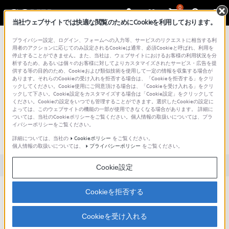
0
当社ウェブサイトでは快適な閲覧のためにCookieを利用しております。
総合サポート・お問い合わせ
プライバシー設定、ログイン、フォームへの入力等、サービスのリクエストに相当する利
用者のアクションに応じてのみ設定されるCookieは通常、必須Cookieと呼ばれ、利用を
停止することができません。また、当社は、ウェブサイトにおけるお客様の利用状況を分
析するため、あるいは個々のお客様に対してよりカスタマイズされたサービス・広告を提
供する等の目的のため、Cookieおよび類似技術を使用して一定の情報を収集する場合が
あります。それらのCookieの受け入れを拒否する場合は、「Cookieを拒否する」をクリ
文書番号 : SH000156555 / 最終更新日 : 2025/03/11
ックしてください。Cookie使用にご同意頂ける場合は、「Cookieを受け入れる」をクリ
ックして下さい。Cookie設定をカスタマイズする場合は「Cookie設定」をクリックして
動画撮影時に、ストラップを通す吊り
ください。Cookieの設定をいつでも管理することができます。選択したCookieの設定に
よっては、このウェブサイトの機能の一部が使用できなくなる場合があります。 詳細に
金具の動く音が録音されてしまいます
ついては、当社のCookieポリシーをご覧ください。個人情報の取扱いについては、プラ
イバシーポリシーをご覧ください。
（α：アルファ：ILCA-77M2、SLT-
A99V）
詳細については、当社の
Cookieポリシー
をご覧ください。
個人情報の取扱いについては、
プライバシーポリシー
をご覧ください。
対象製品カテゴリー・製品
Cookie設定
Cookieを拒否する
以下をご覧ください
Cookieを受け入れる