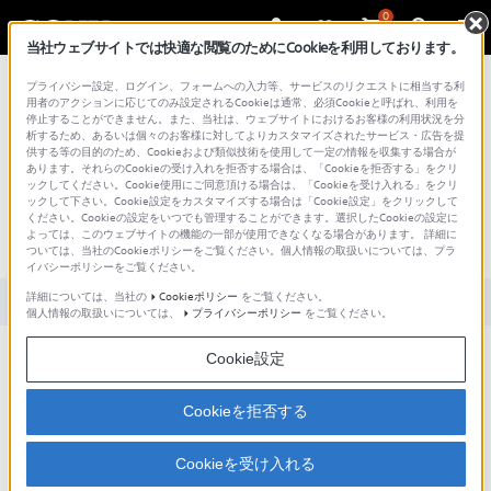
0
当社ウェブサイトでは快適な閲覧のためにCookieを利用しております。
総合サポート・お問い合わせ
プライバシー設定、ログイン、フォームへの入力等、サービスのリクエストに相当する利
用者のアクションに応じてのみ設定されるCookieは通常、必須Cookieと呼ばれ、利用を
停止することができません。また、当社は、ウェブサイトにおけるお客様の利用状況を分
析するため、あるいは個々のお客様に対してよりカスタマイズされたサービス・広告を提
供する等の目的のため、Cookieおよび類似技術を使用して一定の情報を収集する場合が
あります。それらのCookieの受け入れを拒否する場合は、「Cookieを拒否する」をクリ
文書番号 : SH000156907 / 最終更新日 : 2025/03/11
ックしてください。Cookie使用にご同意頂ける場合は、「Cookieを受け入れる」をクリ
ックして下さい。Cookie設定をカスタマイズする場合は「Cookie設定」をクリックして
RM-LVR3でカメラ本体の電源のON/OFF
ください。Cookieの設定をいつでも管理することができます。選択したCookieの設定に
よっては、このウェブサイトの機能の一部が使用できなくなる場合があります。 詳細に
ができません。（アクションカム）
ついては、当社のCookieポリシーをご覧ください。個人情報の取扱いについては、プラ
イバシーポリシーをご覧ください。
詳細については、当社の
Cookieポリシー
をご覧ください。
対象製品カテゴリー・製品
個人情報の取扱いについては、
プライバシーポリシー
をご覧ください。
Cookie設定
以下をご確認ください
Cookieを拒否する
内容
Cookieを受け入れる
対処方法