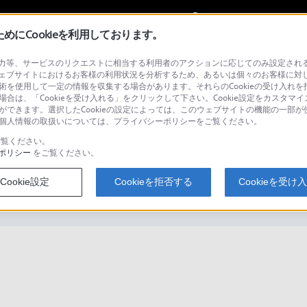
My Sonyに
サインイン
サインインす
にCookieを利用しております。
等、サービスのリクエストに相当する利用者のアクションに応じてのみ設定されるCoo
ェブサイトにおけるお客様の利用状況を分析するため、あるいは個々のお客様に対
技術を使用して一定の情報を収集する場合があります。それらのCookieの受け入れを拒
場合は、「Cookieを受け入れる」をクリックして下さい。Cookie設定をカスタマイ
検
とができます。選択したCookieの設定によっては、このウェブサイトの機能の一部
い。個人情報の取扱いについては、プライバシーポリシーをご覧ください。
覧ください。
ポリシー
をご覧ください。
1用のスタイラスペンには、電池が必要で
Cookie設定
Cookieを拒否する
Cookieを受け