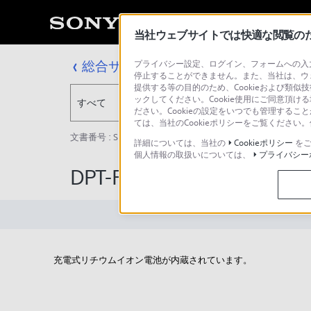
当社ウェブサイトでは快適な閲覧のため
総合サポート・お問い合わせ
プライバシー設定、ログイン、フォームへの入力
停止することができません。また、当社は、ウ
提供する等の目的のため、Cookieおよび類似
ックしてください。Cookie使用にご同意頂ける
すべて
ださい。Cookieの設定をいつでも管理するこ
ては、当社のCookieポリシーをご覧くださ
文書番号 : SH000158735 / 最終更新日 : 2025/03/11
詳細については、当社の
Cookieポリシー
をご
個人情報の取扱いについては、
プライバシー
DPT-RP1、DPT-CP
充電式リチウムイオン電池が内蔵されています。