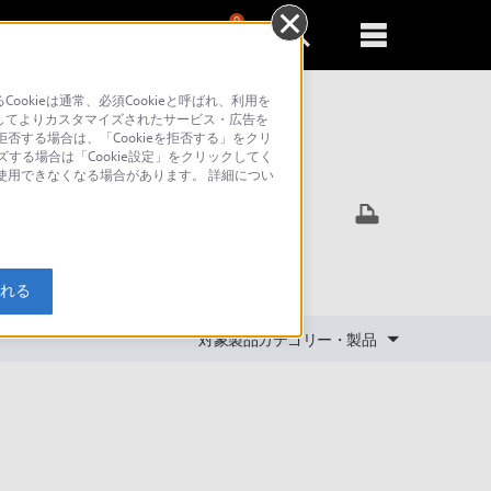
0
新規登録
るともっと便利に
kieは通常、必須Cookieと呼ばれ、利用を
してよりカスタマイズされたサービス・広告を
否する場合は、「Cookieを拒否する」をクリ
ズする場合は「Cookie設定」をクリックしてく
索
が使用できなくなる場合があります。 詳細につい
すか？
入れる
対象製品カテゴリー・製品