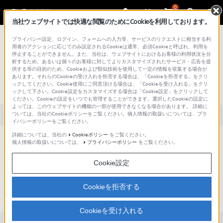
0
当社ウェブサイトでは快適な閲覧のためにCookieを利用しております。
総合サポート・お問い合わせ
プライバシー設定、ログイン、フォームへの入力等、サービスのリクエストに相当する利
用者のアクションに応じてのみ設定されるCookieは通常、必須Cookieと呼ばれ、利用を
停止することができません。また、当社は、ウェブサイトにおけるお客様の利用状況を分
文書番号 : SH000158907 / 最終更新日 : 2025/03/11
析するため、あるいは個々のお客様に対してよりカスタマイズされたサービス・広告を提
供する等の目的のため、Cookieおよび類似技術を使用して一定の情報を収集する場合が
あります。それらのCookieの受け入れを拒否する場合は、「Cookieを拒否する」をクリ
Digital Paper Appが起動していない状態
ックしてください。Cookie使用にご同意頂ける場合は、「Cookieを受け入れる」をクリ
で自動同期ができますか？
ックして下さい。Cookie設定をカスタマイズする場合は「Cookie設定」をクリックして
ください。Cookieの設定をいつでも管理することができます。選択したCookieの設定に
よっては、このウェブサイトの機能の一部が使用できなくなる場合があります。 詳細に
ついては、当社のCookieポリシーをご覧ください。個人情報の取扱いについては、プラ
対象製品カテゴリー・製品
イバシーポリシーをご覧ください。
詳細については、当社の
Cookieポリシー
をご覧ください。
個人情報の取扱いについては、
プライバシーポリシー
をご覧ください。
できません。
Digital Paper Appが起動していて、DPT-RP1、DPT-CP1と通信できる状
Cookie設定
態の場合に同期が実行されます。
Cookieを拒否する
Cookieを受け入れる