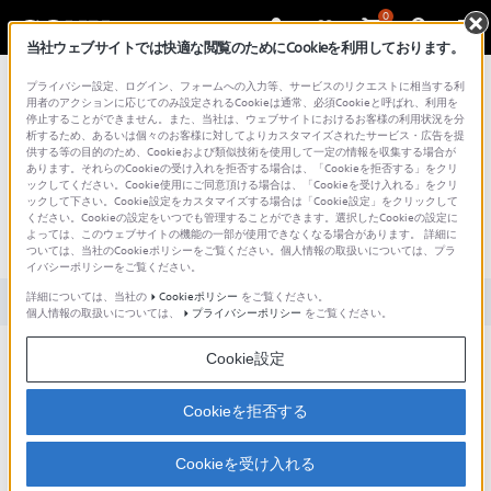
0
当社ウェブサイトでは快適な閲覧のためにCookieを利用しております。
総合サポート・お問い合わせ
プライバシー設定、ログイン、フォームへの入力等、サービスのリクエストに相当する利
用者のアクションに応じてのみ設定されるCookieは通常、必須Cookieと呼ばれ、利用を
停止することができません。また、当社は、ウェブサイトにおけるお客様の利用状況を分
析するため、あるいは個々のお客様に対してよりカスタマイズされたサービス・広告を提
供する等の目的のため、Cookieおよび類似技術を使用して一定の情報を収集する場合が
あります。それらのCookieの受け入れを拒否する場合は、「Cookieを拒否する」をクリ
文書番号 : SH000159271 / 最終更新日 : 2025/03/11
ックしてください。Cookie使用にご同意頂ける場合は、「Cookieを受け入れる」をクリ
ックして下さい。Cookie設定をカスタマイズする場合は「Cookie設定」をクリックして
スピーカーを使用しながら充電できま
ください。Cookieの設定をいつでも管理することができます。選択したCookieの設定に
よっては、このウェブサイトの機能の一部が使用できなくなる場合があります。 詳細に
すか？(SRS-WS1)
ついては、当社のCookieポリシーをご覧ください。個人情報の取扱いについては、プラ
イバシーポリシーをご覧ください。
詳細については、当社の
Cookieポリシー
をご覧ください。
対象製品カテゴリー・製品
個人情報の取扱いについては、
プライバシーポリシー
をご覧ください。
スピーカー使用中は充電できません
Cookie設定
Cookieを拒否する
内容
Cookieを受け入れる
説明