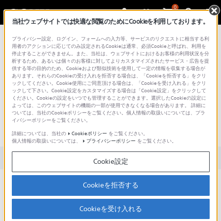
0
当社ウェブサイトでは快適な閲覧のためにCookieを利用しております。
総合サポート・お問い合わせ
プライバシー設定、ログイン、フォームへの入力等、サービスのリクエストに相当する利
用者のアクションに応じてのみ設定されるCookieは通常、必須Cookieと呼ばれ、利用を
停止することができません。また、当社は、ウェブサイトにおけるお客様の利用状況を分
析するため、あるいは個々のお客様に対してよりカスタマイズされたサービス・広告を提
供する等の目的のため、Cookieおよび類似技術を使用して一定の情報を収集する場合が
あります。それらのCookieの受け入れを拒否する場合は、「Cookieを拒否する」をクリ
文書番号 : SH000161723 / 最終更新日 : 2026/06/19
ックしてください。Cookie使用にご同意頂ける場合は、「Cookieを受け入れる」をクリ
ックして下さい。Cookie設定をカスタマイズする場合は「Cookie設定」をクリックして
ください。Cookieの設定をいつでも管理することができます。選択したCookieの設定に
aiboの契約者の名義変更をするた
よっては、このウェブサイトの機能の一部が使用できなくなる場合があります。 詳細に
ついては、当社のCookieポリシーをご覧ください。個人情報の取扱いについては、プラ
めに必要な手続きを教えてくださ
イバシーポリシーをご覧ください。
い（ERS-1000）
詳細については、当社の
Cookieポリシー
をご覧ください。
個人情報の取扱いについては、
プライバシーポリシー
をご覧ください。
対象製品カテゴリー・製品
Cookie設定
aiboベーシックプラン・プレミアムプラン・ケアサポートの契約
Cookieを拒否する
を承継し、契約名義を変更することができるのは、契約者が死別
または離別の場合に限ります。
Cookieを受け入れる
以下をご確認いただき、必要な書類をご準備ください。