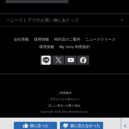
ソニーストアでのお買い物にあたって
会社情報
採用情報
特約店のご案内
ニュースリリース
環境情報
My Sony 利用規約
ご利用条件
プライバシーポリシー
正しい表示への取り組み
Copyright 2026 Sony Marketing Inc.
thumb_up
thumb_down
<
役に立った
役に立たなかった