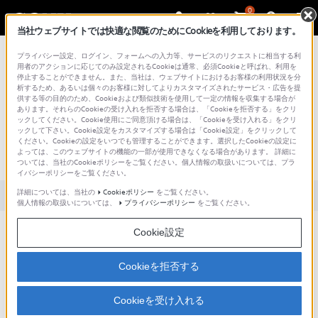
0
当社ウェブサイトでは快適な閲覧のためにCookieを利用しております。
総合サポート・お問い合わせ
プライバシー設定、ログイン、フォームへの入力等、サービスのリクエストに相当する利
用者のアクションに応じてのみ設定されるCookieは通常、必須Cookieと呼ばれ、利用を
停止することができません。また、当社は、ウェブサイトにおけるお客様の利用状況を分
析するため、あるいは個々のお客様に対してよりカスタマイズされたサービス・広告を提
供する等の目的のため、Cookieおよび類似技術を使用して一定の情報を収集する場合が
あります。それらのCookieの受け入れを拒否する場合は、「Cookieを拒否する」をクリ
文書番号 : SH000162165 / 最終更新日 : 2025/03/11
ックしてください。Cookie使用にご同意頂ける場合は、「Cookieを受け入れる」をクリ
ックして下さい。Cookie設定をカスタマイズする場合は「Cookie設定」をクリックして
画面ロックの「ロックNo.」、「パスワ
ください。Cookieの設定をいつでも管理することができます。選択したCookieの設定に
よっては、このウェブサイトの機能の一部が使用できなくなる場合があります。 詳細に
ード」を忘れてしまいました。
ついては、当社のCookieポリシーをご覧ください。個人情報の取扱いについては、プラ
イバシーポリシーをご覧ください。
詳細については、当社の
Cookieポリシー
をご覧ください。
対象製品カテゴリー・製品
個人情報の取扱いについては、
プライバシーポリシー
をご覧ください。
以下をご確認ください。
Cookie設定
Cookieを拒否する
対処方法
連続して5回以上ロック解除に失敗すると、約30秒間ロックNo.／パスワード入力がで
Cookieを受け入れる
きなくなります。
店舗でのPIN初期化を行っていただく形になりますが、店舗でPIN初期化を行った場