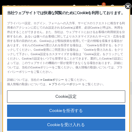
0
当社ウェブサイトでは快適な閲覧のためにCookieを利用しております。
総合サポート・お問い合わせ
プライバシー設定、ログイン、フォームへの入力等、サービスのリクエストに相当する利
用者のアクションに応じてのみ設定されるCookieは通常、必須Cookieと呼ばれ、利用を
停止することができません。また、当社は、ウェブサイトにおけるお客様の利用状況を分
析するため、あるいは個々のお客様に対してよりカスタマイズされたサービス・広告を提
供する等の目的のため、Cookieおよび類似技術を使用して一定の情報を収集する場合が
あります。それらのCookieの受け入れを拒否する場合は、「Cookieを拒否する」をクリ
文書番号 : SH000162326 / 最終更新日 : 2025/03/11
ックしてください。Cookie使用にご同意頂ける場合は、「Cookieを受け入れる」をクリ
ックして下さい。Cookie設定をカスタマイズする場合は「Cookie設定」をクリックして
Xperia Ear Duo(XEA20)の本体左(L)側の
ください。Cookieの設定をいつでも管理することができます。選択したCookieの設定に
よっては、このウェブサイトの機能の一部が使用できなくなる場合があります。 詳細に
タップ操作で、再生停止ができませ
ついては、当社のCookieポリシーをご覧ください。個人情報の取扱いについては、プラ
イバシーポリシーをご覧ください。
ん。
詳細については、当社の
Cookieポリシー
をご覧ください。
個人情報の取扱いについては、
プライバシーポリシー
をご覧ください。
対象製品カテゴリー・製品
Cookie設定
以下をご確認ください。
Cookieを拒否する
説明
Cookieを受け入れる
本体左(L)側を右(R)側から1m程度離して再度近づけることで改善されることがありま