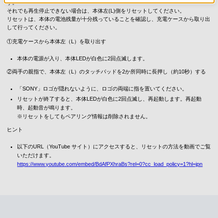
す。
それでも再生停止できない場合は、本体左(L)側をリセットしてください。
リセットは、本体の電池残量が十分残っていることを確認し、充電ケースから取り出
して行ってください。
①充電ケースから本体左（L）を取り出す
本体の電源が入り、本体LEDが白色に2回点滅します。
②両手の親指で、本体左（L）のタッチパッドを2か所同時に長押し（約10秒）する
「SONY」ロゴが隠れないように、ロゴの両端に指を置いてください。
リセットが終了すると、本体LEDが白色に2回点滅し、再起動します。再起動
時、起動音が鳴ります。
※リセットをしてもペアリング情報は削除されません。
ヒント
以下のURL（YouTube サイト）にアクセスすると、リセットの方法を動画でご覧
いただけます。
https://www.youtube.com/embed/BdAfPXhraBs?rel=0?cc_load_policy=1?hl=jpn