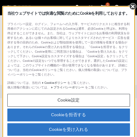
0
当社ウェブサイトでは快適な閲覧のためにCookieを利用しております。
総合サポート・お問い合わせ
プライバシー設定、ログイン、フォームへの入力等、サービスのリクエストに相当する利
用者のアクションに応じてのみ設定されるCookieは通常、必須Cookieと呼ばれ、利用を
停止することができません。また、当社は、ウェブサイトにおけるお客様の利用状況を分
析するため、あるいは個々のお客様に対してよりカスタマイズされたサービス・広告を提
供する等の目的のため、Cookieおよび類似技術を使用して一定の情報を収集する場合が
あります。それらのCookieの受け入れを拒否する場合は、「Cookieを拒否する」をクリ
文書番号 : SH000162365 / 最終更新日 : 2025/03/11
ックしてください。Cookie使用にご同意頂ける場合は、「Cookieを受け入れる」をクリ
ックして下さい。Cookie設定をカスタマイズする場合は「Cookie設定」をクリックして
スタイルカバーを閉じた時、画面が暗
ください。Cookieの設定をいつでも管理することができます。選択したCookieの設定に
よっては、このウェブサイトの機能の一部が使用できなくなる場合があります。 詳細に
すぎる（または明るすぎる）ように感
ついては、当社のCookieポリシーをご覧ください。個人情報の取扱いについては、プラ
イバシーポリシーをご覧ください。
じます。
詳細については、当社の
Cookieポリシー
をご覧ください。
個人情報の取扱いについては、
プライバシーポリシー
をご覧ください。
対象製品カテゴリー・製品
Cookie設定
アプリから明るさ補正ができます。
Cookieを拒否する
操作方法
Cookieを受け入れる
ホーム画面でアプリ→スタイルカバー をタップ。