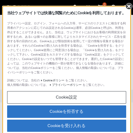
0
当社ウェブサイトでは快適な閲覧のためにCookieを利用しております。
総合サポート・お問い合わせ
プライバシー設定、ログイン、フォームへの入力等、サービスのリクエストに相当する利
用者のアクションに応じてのみ設定されるCookieは通常、必須Cookieと呼ばれ、利用を
停止することができません。また、当社は、ウェブサイトにおけるお客様の利用状況を分
析するため、あるいは個々のお客様に対してよりカスタマイズされたサービス・広告を提
供する等の目的のため、Cookieおよび類似技術を使用して一定の情報を収集する場合が
あります。それらのCookieの受け入れを拒否する場合は、「Cookieを拒否する」をクリ
文書番号 : SH000162460 / 最終更新日 : 2025/03/11
ックしてください。Cookie使用にご同意頂ける場合は、「Cookieを受け入れる」をクリ
ックして下さい。Cookie設定をカスタマイズする場合は「Cookie設定」をクリックして
デジタルペーパーでファイル、フォル
ください。Cookieの設定をいつでも管理することができます。選択したCookieの設定に
よっては、このウェブサイトの機能の一部が使用できなくなる場合があります。 詳細に
ダーの登録・削除等の操作は、全てデ
ついては、当社のCookieポリシーをご覧ください。個人情報の取扱いについては、プラ
イバシーポリシーをご覧ください。
ジタルペーパー本体から行うことがで
きますか？
詳細については、当社の
Cookieポリシー
をご覧ください。
個人情報の取扱いについては、
プライバシーポリシー
をご覧ください。
対象製品カテゴリー・製品
Cookie設定
Cookieを拒否する
操作一覧
をご確認ください。
Cookieを受け入れる