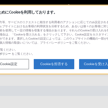
My Sonyに
サインイン
サインインす
にCookieを利用しております。
等、サービスのリクエストに相当する利用者のアクションに応じてのみ設定されるCoo
ェブサイトにおけるお客様の利用状況を分析するため、あるいは個々のお客様に対
技術を使用して一定の情報を収集する場合があります。それらのCookieの受け入れを拒
場合は、「Cookieを受け入れる」をクリックして下さい。Cookie設定をカスタマイ
検
とができます。選択したCookieの設定によっては、このウェブサイトの機能の一部
い。個人情報の取扱いについては、プライバシーポリシーをご覧ください。
覧ください。
ポリシー
をご覧ください。
本機をUSBケーブルで接続しても、本機
Cookie設定
Cookieを拒否する
Cookieを受け
Z(機器)はPCにはUSB接続できるの