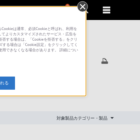
0
新規登録
るともっと便利に
kieは通常、必須Cookieと呼ばれ、利用を
してよりカスタマイズされたサービス・広告を
否する場合は、「Cookieを拒否する」をクリ
ズする場合は「Cookie設定」をクリックしてく
索
が使用できなくなる場合があります。 詳細につい
から音が出
入れる
で、本機の
対象製品カテゴリー・製品