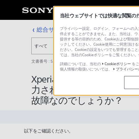
当社ウェブサイトでは快適な閲覧のため
総合サポート・お問い合わせ
プライバシー設定、ログイン、フォームへの入力
停止することができません。また、当社は、ウ
提供する等の目的のため、Cookieおよび類似
ックしてください。Cookie使用にご同意頂ける
すべて
ださい。Cookieの設定をいつでも管理するこ
ては、当社のCookieポリシーをご覧くださ
文書番号 : SH000162570 / 最終更新日 : 2025/03/11
詳細については、当社の
Cookieポリシー
をご
個人情報の取扱いについては、
プライバシー
Xperia XZ(機器)と
力されません。Xperia X
故障なのでしょうか？
以下をご確認ください。