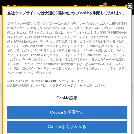
0
当社ウェブサイトでは快適な閲覧のためにCookieを利用しております。
総合サポート・お問い合わせ
プライバシー設定、ログイン、フォームへの入力等、サービスのリクエストに相当する利
用者のアクションに応じてのみ設定されるCookieは通常、必須Cookieと呼ばれ、利用を
停止することができません。また、当社は、ウェブサイトにおけるお客様の利用状況を分
析するため、あるいは個々のお客様に対してよりカスタマイズされたサービス・広告を提
供する等の目的のため、Cookieおよび類似技術を使用して一定の情報を収集する場合が
あります。それらのCookieの受け入れを拒否する場合は、「Cookieを拒否する」をクリ
文書番号 : SH000162582 / 最終更新日 : 2021/03/31
ックしてください。Cookie使用にご同意頂ける場合は、「Cookieを受け入れる」をクリ
ックして下さい。Cookie設定をカスタマイズする場合は「Cookie設定」をクリックして
アルバムやプレイリストを再生したと
ください。Cookieの設定をいつでも管理することができます。選択したCookieの設定に
よっては、このウェブサイトの機能の一部が使用できなくなる場合があります。 詳細に
き、次のリストを続けて再生できない
ついては、当社のCookieポリシーをご覧ください。個人情報の取扱いについては、プラ
イバシーポリシーをご覧ください。
（NW-S313/S315）
詳細については、当社の
Cookieポリシー
をご覧ください。
個人情報の取扱いについては、
プライバシーポリシー
をご覧ください。
対象製品カテゴリー・製品
Cookie設定
複数のアルバムやプレイリストが順番に再生できない
Cookieを拒否する
アルバムやプレイリストの再生は、選択したリストのみ対象です。続けて次のアルバム
やプレイリストは再生できません。
Cookieを受け入れる