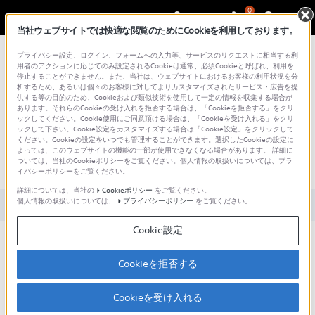
0
当社ウェブサイトでは快適な閲覧のためにCookieを利用しております。
総合サポート・お問い合わせ
プライバシー設定、ログイン、フォームへの入力等、サービスのリクエストに相当する利
用者のアクションに応じてのみ設定されるCookieは通常、必須Cookieと呼ばれ、利用を
停止することができません。また、当社は、ウェブサイトにおけるお客様の利用状況を分
析するため、あるいは個々のお客様に対してよりカスタマイズされたサービス・広告を提
供する等の目的のため、Cookieおよび類似技術を使用して一定の情報を収集する場合が
あります。それらのCookieの受け入れを拒否する場合は、「Cookieを拒否する」をクリ
文書番号 : SH000162615 / 最終更新日 : 2024/06/06
ックしてください。Cookie使用にご同意頂ける場合は、「Cookieを受け入れる」をクリ
ックして下さい。Cookie設定をカスタマイズする場合は「Cookie設定」をクリックして
ください。Cookieの設定をいつでも管理することができます。選択したCookieの設定に
テレビ下部のランプが赤く点滅す
よっては、このウェブサイトの機能の一部が使用できなくなる場合があります。 詳細に
ついては、当社のCookieポリシーをご覧ください。個人情報の取扱いについては、プラ
る（業務用ディスプレイ/テレビ）
イバシーポリシーをご覧ください。
詳細については、当社の
Cookieポリシー
をご覧ください。
個人情報の取扱いについては、
プライバシーポリシー
をご覧ください。
対象製品カテゴリー・製品
Cookie設定
対象製品
Cookieを拒否する
Cookieを受け入れる
業務用ディスプレイ