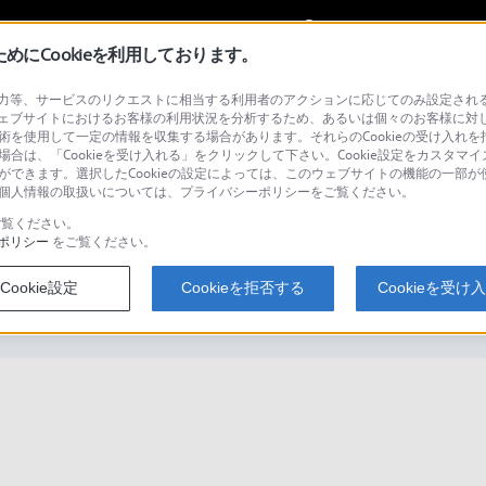
My Sonyに
サインイン
サインインす
にCookieを利用しております。
等、サービスのリクエストに相当する利用者のアクションに応じてのみ設定されるCoo
ェブサイトにおけるお客様の利用状況を分析するため、あるいは個々のお客様に対
技術を使用して一定の情報を収集する場合があります。それらのCookieの受け入れを拒
場合は、「Cookieを受け入れる」をクリックして下さい。Cookie設定をカスタマイ
検
とができます。選択したCookieの設定によっては、このウェブサイトの機能の一部
い。個人情報の取扱いについては、プライバシーポリシーをご覧ください。
覧ください。
ポリシー
をご覧ください。
タ一括削除ができません。
Cookie設定
Cookieを拒否する
Cookieを受け