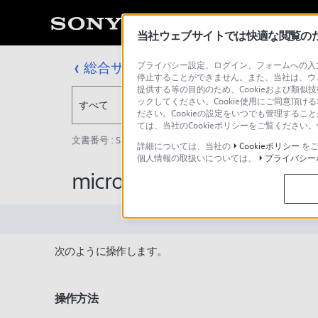
当社ウェブサイトでは快適な閲覧のため
総合サポート・お問い合わせ
プライバシー設定、ログイン、フォームへの入力
停止することができません。また、当社は、ウ
提供する等の目的のため、Cookieおよび類似
ックしてください。Cookie使用にご同意頂ける
すべて
ださい。Cookieの設定をいつでも管理するこ
ては、当社のCookieポリシーをご覧くださ
文書番号 : SH000162899 / 最終更新日 : 2025/03/11
詳細については、当社の
Cookieポリシー
をご
個人情報の取扱いについては、
プライバシー
microSDカードのデー
次のように操作します。
操作方法