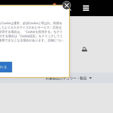
0
新規登録
るともっと便利に
kieは通常、必須Cookieと呼ばれ、利用を
してよりカスタマイズされたサービス・広告を
否する場合は、「Cookieを拒否する」をクリ
ズする場合は「Cookie設定」をクリックしてく
索
が使用できなくなる場合があります。 詳細につい
入れる
対象製品カテゴリー・製品