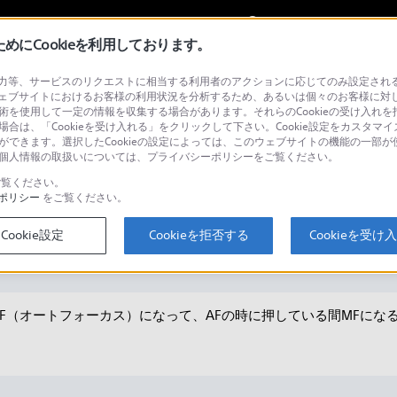
My Sonyに
サインイン
サインインす
にCookieを利用しております。
等、サービスのリクエストに相当する利用者のアクションに応じてのみ設定されるCoo
ェブサイトにおけるお客様の利用状況を分析するため、あるいは個々のお客様に対
技術を使用して一定の情報を収集する場合があります。それらのCookieの受け入れを拒
場合は、「Cookieを受け入れる」をクリックして下さい。Cookie設定をカスタマイ
検
とができます。選択したCookieの設定によっては、このウェブサイトの機能の一部
い。個人情報の取扱いについては、プライバシーポリシーをご覧ください。
覧ください。
ポリシー
をご覧ください。
すか。（PXW-Z190・PXW-Z280）
Cookie設定
Cookieを拒否する
Cookieを受け
F（オートフォーカス）になって、AFの時に押している間MFにな