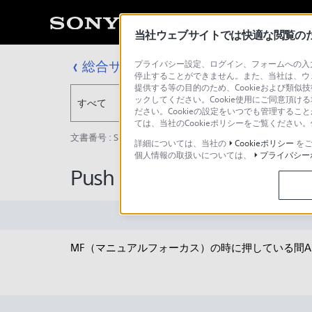
当社ウェブサイトでは快適な閲覧のため
総合サポート・お問い合わせ
プライバシー設定、ログイン、フォームへの入力
停止することができません。また、当社は、ウ
提供する等の目的のため、Cookieおよび類似
ックしてください。Cookie使用にご同意頂ける
すべて
ださい。Cookieの設定をいつでも管理するこ
ては、当社のCookieポリシーをご覧くださ
文書番号 : SH000163196 / 最終更新日 : 2025/03/11
詳細については、当社の
Cookieポリシー
をご
個人情報の取扱いについては、
プライバシー
Push AF/MF 機能とは何で
MF（マニュアルフォーカス）の時に押している間A