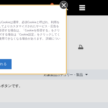
0
新規登録
るともっと便利に
kieは通常、必須Cookieと呼ばれ、利用を
してよりカスタマイズされたサービス・広告を
否する場合は、「Cookieを拒否する」をクリ
ズする場合は「Cookie設定」をクリックしてく
索
が使用できなくなる場合があります。 詳細につい
入れる
対象製品カテゴリー・製品
るボタンです。