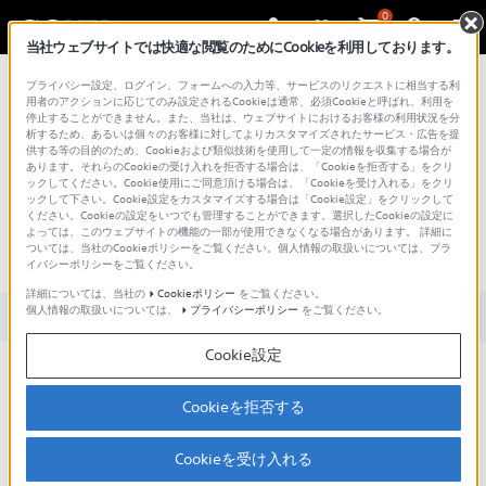
0
当社ウェブサイトでは快適な閲覧のためにCookieを利用しております。
総合サポート・お問い合わせ
プライバシー設定、ログイン、フォームへの入力等、サービスのリクエストに相当する利
用者のアクションに応じてのみ設定されるCookieは通常、必須Cookieと呼ばれ、利用を
停止することができません。また、当社は、ウェブサイトにおけるお客様の利用状況を分
析するため、あるいは個々のお客様に対してよりカスタマイズされたサービス・広告を提
供する等の目的のため、Cookieおよび類似技術を使用して一定の情報を収集する場合が
あります。それらのCookieの受け入れを拒否する場合は、「Cookieを拒否する」をクリ
文書番号 : SH000163205 / 最終更新日 : 2025/03/11
ックしてください。Cookie使用にご同意頂ける場合は、「Cookieを受け入れる」をクリ
ックして下さい。Cookie設定をカスタマイズする場合は「Cookie設定」をクリックして
ください。Cookieの設定をいつでも管理することができます。選択したCookieの設定に
SDI と HDMI の同時出力はできます
よっては、このウェブサイトの機能の一部が使用できなくなる場合があります。 詳細に
ついては、当社のCookieポリシーをご覧ください。個人情報の取扱いについては、プラ
か。（PXW-Z190・PXW-Z280）
イバシーポリシーをご覧ください。
詳細については、当社の
Cookieポリシー
をご覧ください。
個人情報の取扱いについては、
プライバシーポリシー
をご覧ください。
対象製品カテゴリー・製品
Cookie設定
4K撮影時でも、HD撮影時でも、SDI(HD) と HDMI(HD) の同時出力
ができます。
Cookieを拒否する
4K撮影時の4K出力は、SDI(QFHD) か HDMI(QFHD)のどちらか一方
をメニューで選択できます。
Cookieを受け入れる