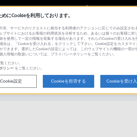
My Sonyに
サインイン
サインインす
にCookieを利用しております。
等、サービスのリクエストに相当する利用者のアクションに応じてのみ設定されるCoo
ェブサイトにおけるお客様の利用状況を分析するため、あるいは個々のお客様に対
技術を使用して一定の情報を収集する場合があります。それらのCookieの受け入れを拒
場合は、「Cookieを受け入れる」をクリックして下さい。Cookie設定をカスタマイ
検
とができます。選択したCookieの設定によっては、このウェブサイトの機能の一部
い。個人情報の取扱いについては、プライバシーポリシーをご覧ください。
覧ください。
ポリシー
をご覧ください。
を設定する方法を教えてください
Cookie設定
Cookieを拒否する
Cookieを受け