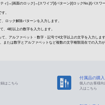
]→[画面のロック]→[スワイプ]/[パターン]/[ロックNo.]/[パ
です。
って、ロック解除パターンを入力します。
って、4桁以上の数字を入力します。
従って、アルファベット・数字・記号で4文字以上の文字を入力しま
、または数字とアルファベットなど複数の文字種類混在での入力
付属品の購入
登録はこちら
個人のお客様向
入はこちら