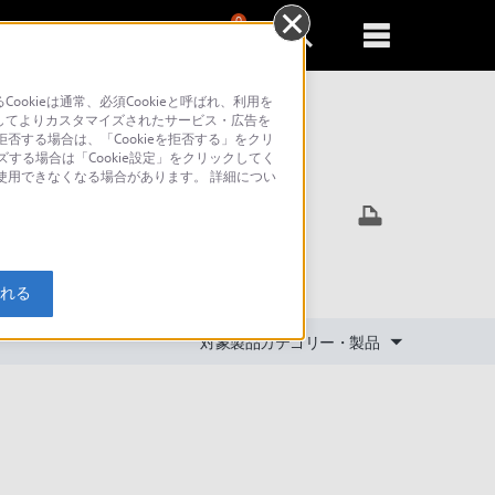
0
新規登録
るともっと便利に
kieは通常、必須Cookieと呼ばれ、利用を
してよりカスタマイズされたサービス・広告を
否する場合は、「Cookieを拒否する」をクリ
ズする場合は「Cookie設定」をクリックしてく
索
が使用できなくなる場合があります。 詳細につい
。
入れる
対象製品カテゴリー・製品