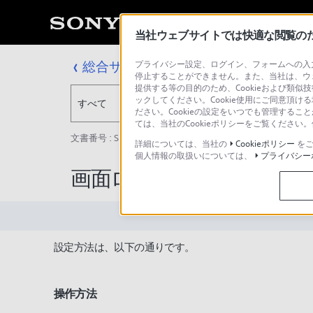
当社ウェブサイトでは快適な閲覧のため
総合サポート・お問い合わせ
プライバシー設定、ログイン、フォームへの入力
停止することができません。また、当社は、ウ
提供する等の目的のため、Cookieおよび類似
ックしてください。Cookie使用にご同意頂ける
すべて
ださい。Cookieの設定をいつでも管理するこ
ては、当社のCookieポリシーをご覧くださ
文書番号 : SH000163314 / 最終更新日 : 2025/03/11
詳細については、当社の
Cookieポリシー
をご
個人情報の取扱いについては、
プライバシー
画面ロック/オートロック
設定方法は、以下の通りです。
操作方法