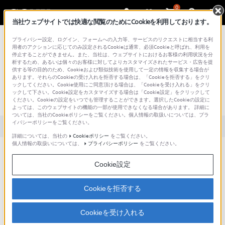
0
当社ウェブサイトでは快適な閲覧のためにCookieを利用しております。
総合サポート・お問い合わせ
プライバシー設定、ログイン、フォームへの入力等、サービスのリクエストに相当する利
用者のアクションに応じてのみ設定されるCookieは通常、必須Cookieと呼ばれ、利用を
停止することができません。また、当社は、ウェブサイトにおけるお客様の利用状況を分
析するため、あるいは個々のお客様に対してよりカスタマイズされたサービス・広告を提
供する等の目的のため、Cookieおよび類似技術を使用して一定の情報を収集する場合が
あります。それらのCookieの受け入れを拒否する場合は、「Cookieを拒否する」をクリ
文書番号 : SH000163315 / 最終更新日 : 2025/03/11
ックしてください。Cookie使用にご同意頂ける場合は、「Cookieを受け入れる」をクリ
ックして下さい。Cookie設定をカスタマイズする場合は「Cookie設定」をクリックして
電源が切れません。
ください。Cookieの設定をいつでも管理することができます。選択したCookieの設定に
よっては、このウェブサイトの機能の一部が使用できなくなる場合があります。 詳細に
ついては、当社のCookieポリシーをご覧ください。個人情報の取扱いについては、プラ
イバシーポリシーをご覧ください。
対象製品カテゴリー・製品
詳細については、当社の
Cookieポリシー
をご覧ください。
個人情報の取扱いについては、
プライバシーポリシー
をご覧ください。
以下をお試しください。
Cookie設定
対処方法
Cookieを拒否する
電源キーと音量キーの上を同時に約8秒間押し、3回振動した後に指を離し強制終了し
ます。
Cookieを受け入れる