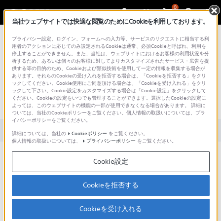
0
当社ウェブサイトでは快適な閲覧のためにCookieを利用しております。
総合サポート・お問い合わせ
プライバシー設定、ログイン、フォームへの入力等、サービスのリクエストに相当する利
用者のアクションに応じてのみ設定されるCookieは通常、必須Cookieと呼ばれ、利用を
停止することができません。また、当社は、ウェブサイトにおけるお客様の利用状況を分
析するため、あるいは個々のお客様に対してよりカスタマイズされたサービス・広告を提
供する等の目的のため、Cookieおよび類似技術を使用して一定の情報を収集する場合が
あります。それらのCookieの受け入れを拒否する場合は、「Cookieを拒否する」をクリ
文書番号 : SH000164001 / 最終更新日 : 2025/03/11
ックしてください。Cookie使用にご同意頂ける場合は、「Cookieを受け入れる」をクリ
ックして下さい。Cookie設定をカスタマイズする場合は「Cookie設定」をクリックして
ください。Cookieの設定をいつでも管理することができます。選択したCookieの設定に
右側の音が途切れる（WF-SP900）
よっては、このウェブサイトの機能の一部が使用できなくなる場合があります。 詳細に
ついては、当社のCookieポリシーをご覧ください。個人情報の取扱いについては、プラ
イバシーポリシーをご覧ください。
対象製品カテゴリー・製品
詳細については、当社の
Cookieポリシー
をご覧ください。
個人情報の取扱いについては、
プライバシーポリシー
をご覧ください。
Cookie設定
左右両側の音が途切れる場合は、以下のQ&Aをご覧ください。
左右両側の音が途切れる（WF-SP900）
Cookieを拒否する
Cookieを受け入れる
下記のような場合に右側のヘッドセットの音が途切れたり、出な
かったりすることがあります。