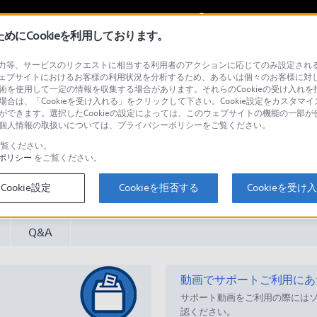
My Sonyに
サインイン
サインインす
にCookieを利用しております。
等、サービスのリクエストに相当する利用者のアクションに応じてのみ設定されるCoo
ー
ェブサイトにおけるお客様の利用状況を分析するため、あるいは個々のお客様に対
技術を使用して一定の情報を収集する場合があります。それらのCookieの受け入れを拒
場合は、「Cookieを受け入れる」をクリックして下さい。Cookie設定をカスタマイ
とができます。選択したCookieの設定によっては、このウェブサイトの機能の一部
い。個人情報の取扱いについては、プライバシーポリシーをご覧ください。
覧ください。
ポリシー
をご覧ください。
検
Cookie設定
Cookieを拒否する
Cookieを受け
Q&A
動画でサポートご利用にあ
サポート動画をご利用の際には
認ください。