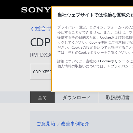
当社ウェブサイトでは快適な閲覧のため
総合サポート・お問い合わせ
プライバシー設定、ログイン、フォームへの入力
CDプレーヤ
停止することができません。また、当社は、ウ
提供する等の目的のため、Cookieおよび類似
CDP-XE500
ックしてください。Cookie使用にご同意頂ける
ださい。Cookieの設定をいつでも管理するこ
ては、当社のCookieポリシーをご覧くださ
RM-DX30
,
RM-D420
詳細については、当社の
Cookieポリシー
をご
個人情報の取扱いについては、
プライバシー
CDP-XE500
全て
ダウンロード
取扱説明書
ご意見箱 ／改善事例紹介