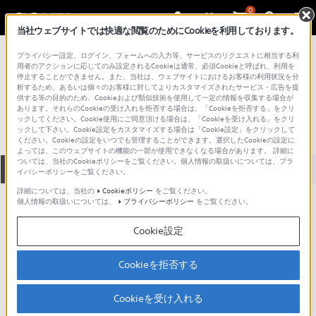
0
当社ウェブサイトでは快適な閲覧のためにCookieを利用しております。
総合サポート・お問い合わせ
プライバシー設定、ログイン、フォームへの入力等、サービスのリクエストに相当する利
AVレシーバー／アンプ
用者のアクションに応じてのみ設定されるCookieは通常、必須Cookieと呼ばれ、利用を
停止することができません。また、当社は、ウェブサイトにおけるお客様の利用状況を分
STR-201
析するため、あるいは個々のお客様に対してよりカスタマイズされたサービス・広告を提
供する等の目的のため、Cookieおよび類似技術を使用して一定の情報を収集する場合が
あります。それらのCookieの受け入れを拒否する場合は、「Cookieを拒否する」をクリ
ックしてください。Cookie使用にご同意頂ける場合は、「Cookieを受け入れる」をクリ
ックして下さい。Cookie設定をカスタマイズする場合は「Cookie設定」をクリックして
ください。Cookieの設定をいつでも管理することができます。選択したCookieの設定に
よっては、このウェブサイトの機能の一部が使用できなくなる場合があります。 詳細に
ついては、当社のCookieポリシーをご覧ください。個人情報の取扱いについては、プラ
全て
ダウンロード
取扱説明書
Q&A
イバシーポリシーをご覧ください。
詳細については、当社の
Cookieポリシー
をご覧ください。
個人情報の取扱いについては、
プライバシーポリシー
をご覧ください。
製品に関する重要なお知らせ
お知らせ
Cookie設定
ご意見箱 ／改善事例紹介
Cookieを拒否する
Cookieを受け入れる