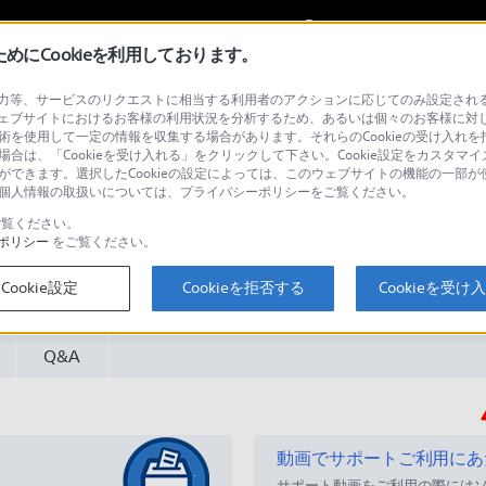
My Sonyに
サインイン
サインインす
にCookieを利用しております。
等、サービスのリクエストに相当する利用者のアクションに応じてのみ設定されるCoo
ー／アンプ
ェブサイトにおけるお客様の利用状況を分析するため、あるいは個々のお客様に対
技術を使用して一定の情報を収集する場合があります。それらのCookieの受け入れを拒
場合は、「Cookieを受け入れる」をクリックして下さい。Cookie設定をカスタマイ
とができます。選択したCookieの設定によっては、このウェブサイトの機能の一部
い。個人情報の取扱いについては、プライバシーポリシーをご覧ください。
覧ください。
ポリシー
をご覧ください。
検
Cookie設定
Cookieを拒否する
Cookieを受け
Q&A
動画でサポートご利用にあ
サポート動画をご利用の際には