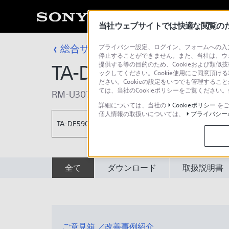
当社ウェブサイトでは快適な閲覧のため
総合サポート・お問い合わせ
プライバシー設定、ログイン、フォームへの入力
AVレシーバ
停止することができません。また、当社は、ウ
提供する等の目的のため、Cookieおよび類似
TA-DE590
ックしてください。Cookie使用にご同意頂ける
ださい。Cookieの設定をいつでも管理するこ
ては、当社のCookieポリシーをご覧くださ
RM-U307J
詳細については、当社の
Cookieポリシー
をご
個人情報の取扱いについては、
プライバシー
TA-DE590
全て
ダウンロード
取扱説明書
ご意見箱 ／改善事例紹介