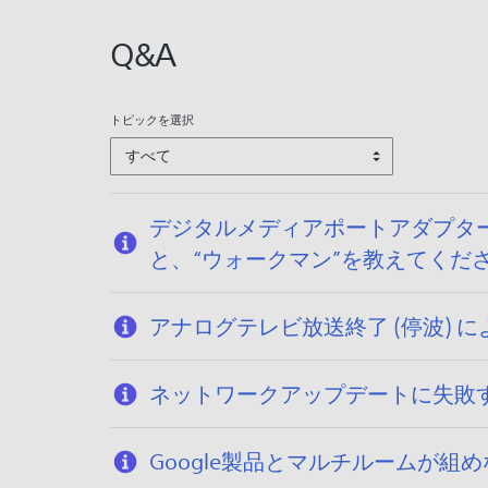
:
2
Q&A
0
2
6
トピックを選択
/
すべて
0
1
/
デジタルメディアポートアダプター 「
1
と、“ウォークマン”を教えてくだ
5
アナログテレビ放送終了 (停波)
ネットワークアップデートに失敗
Google製品とマルチルームが