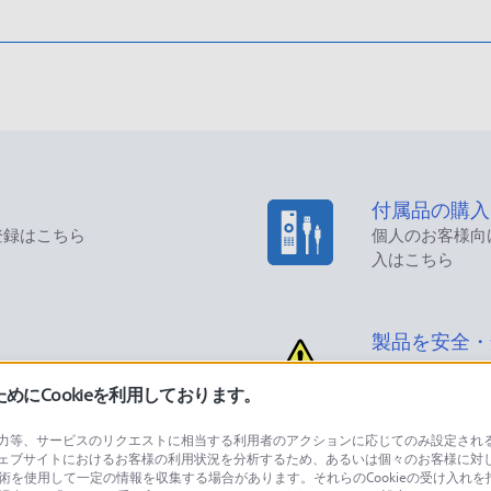
付属品の購入
登録はこちら
個人のお客様向
入はこちら
製品を安全・
にCookieを利用しております。
等、サービスのリクエストに相当する利用者のアクションに応じてのみ設定されるCoo
ェブサイトにおけるお客様の利用状況を分析するため、あるいは個々のお客様に対
品に関するお問い合わせ
製品に関する
技術を使用して一定の情報を収集する場合があります。それらのCookieの受け入れを拒