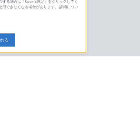
ズする場合は「Cookie設定」をクリックしてく
こちら
が使用できなくなる場合があります。 詳細につい
モデルに関してのご案内はこちら
入れる
特定商取引法に基づく表記
ご利用ガイド
規約
ニュースリリース
環境情報
My Sony 利用規約