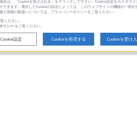
場合は、「Cookieを受け入れる」をクリックして下さい。Cookie設定をカスタマイ
個人のお客様は
とができます。選択したCookieの設定によっては、このウェブサイトの機能の一部
い。個人情報の取扱いについては、プライバシーポリシーをご覧ください。
覧ください。
ポリシー
をご覧ください。
するご利用ガイド・お問
海外仕様製品
オーバーシーズ
Cookie設定
Cookieを拒否する
Cookieを受け
スに関してのご案内はこちら
セキュリティ・ブラウザ環境
ソニーストアでのお買い物にあたって
会社情報
採用情報
特約店のご案内