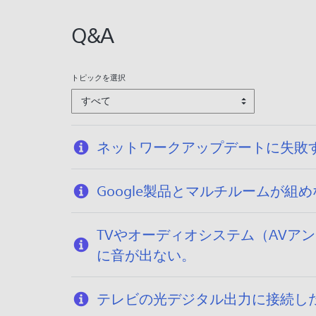
:
2
Q&A
0
2
6
トピックを選択
/
すべて
0
1
/
ネットワークアップデートに失敗
2
3
Google製品とマルチルームが
TVやオーディオシステム（AVアン
に音が出ない。
テレビの光デジタル出力に接続し