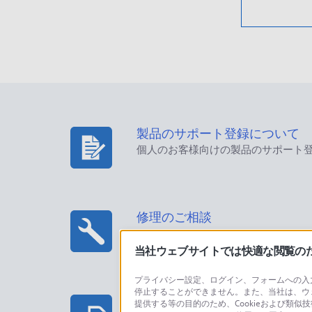
製品のサポート登録について
個人のお客様向けの製品のサポート
修理のご相談
当社ウェブサイトでは快適な閲覧のため
プライバシー設定、ログイン、フォームへの入力
停止することができません。また、当社は、ウ
プロフェッショナル/業務用製
提供する等の目的のため、Cookieおよび類似