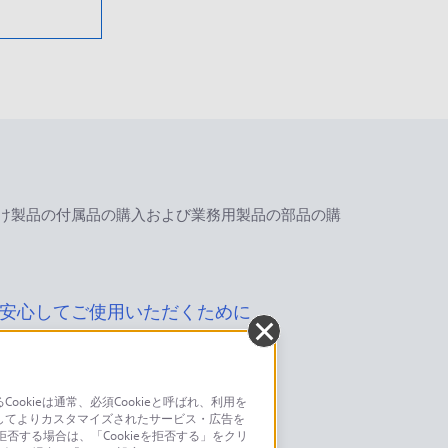
け製品の付属品の購入および業務用製品の部品の購
安心してご使用いただくために
kieは通常、必須Cookieと呼ばれ、利用を
してよりカスタマイズされたサービス・広告を
お問い合わせ
否する場合は、「Cookieを拒否する」をクリ