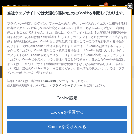
0
当社ウェブサイトでは快適な閲覧のためにCookieを利用しております。
総合サポート・お問い合わせ
プライバシー設定、ログイン、フォームへの入力等、サービスのリクエストに相当する利
レコードプレーヤー
用者のアクションに応じてのみ設定されるCookieは通常、必須Cookieと呼ばれ、利用を
停止することができません。また、当社は、ウェブサイトにおけるお客様の利用状況を分
PS-5170
析するため、あるいは個々のお客様に対してよりカスタマイズされたサービス・広告を提
供する等の目的のため、Cookieおよび類似技術を使用して一定の情報を収集する場合が
あります。それらのCookieの受け入れを拒否する場合は、「Cookieを拒否する」をクリ
ックしてください。Cookie使用にご同意頂ける場合は、「Cookieを受け入れる」をクリ
ックして下さい。Cookie設定をカスタマイズする場合は「Cookie設定」をクリックして
ください。Cookieの設定をいつでも管理することができます。選択したCookieの設定に
よっては、このウェブサイトの機能の一部が使用できなくなる場合があります。 詳細に
ついては、当社のCookieポリシーをご覧ください。個人情報の取扱いについては、プラ
全て
ダウンロード
取扱説明書
Q&A
イバシーポリシーをご覧ください。
詳細については、当社の
Cookieポリシー
をご覧ください。
個人情報の取扱いについては、
プライバシーポリシー
をご覧ください。
製品に関する重要なお知らせ
お知らせ
Cookie設定
ご意見箱 ／改善事例紹介
Cookieを拒否する
Cookieを受け入れる