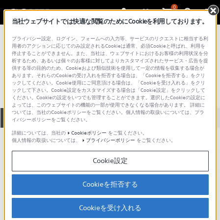
0
当社ウェブサイトでは快適な閲覧のためにCookieを利用しております。
総合サポート・お問い合わせ
プライバシー設定、ログイン、フォームへの入力等、サービスのリクエストに相当する利
その他のオーディオシステム
用者のアクションに応じてのみ設定されるCookieは通常、必須Cookieと呼ばれ、利用を
停止することができません。また、当社は、ウェブサイトにおけるお客様の利用状況を分
LAM-Z03
析するため、あるいは個々のお客様に対してよりカスタマイズされたサービス・広告を提
供する等の目的のため、Cookieおよび類似技術を使用して一定の情報を収集する場合が
あります。それらのCookieの受け入れを拒否する場合は、「Cookieを拒否する」をクリ
ックしてください。Cookie使用にご同意頂ける場合は、「Cookieを受け入れる」をクリ
ックして下さい。Cookie設定をカスタマイズする場合は「Cookie設定」をクリックして
ください。Cookieの設定をいつでも管理することができます。選択したCookieの設定に
よっては、このウェブサイトの機能の一部が使用できなくなる場合があります。 詳細に
ついては、当社のCookieポリシーをご覧ください。個人情報の取扱いについては、プラ
全て
ダウンロード
取扱説明書
Q&A
イバシーポリシーをご覧ください。
詳細については、当社の
Cookieポリシー
をご覧ください。
個人情報の取扱いについては、
プライバシーポリシー
をご覧ください。
製品に関する重要なお知らせ
お知らせ
Cookie設定
ご意見箱 ／改善事例紹介
Cookieを拒否する
Cookieを受け入れる