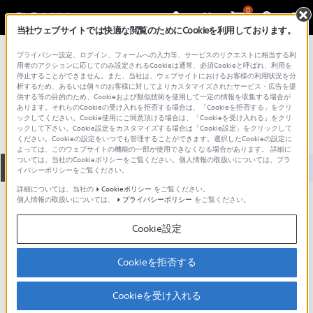
0
当社ウェブサイトでは快適な閲覧のためにCookieを利用しております。
総合サポート・お問い合わせ
プライバシー設定、ログイン、フォームへの入力等、サービスのリクエストに相当する利
その他のオーディオシステム
用者のアクションに応じてのみ設定されるCookieは通常、必須Cookieと呼ばれ、利用を
停止することができません。また、当社は、ウェブサイトにおけるお客様の利用状況を分
LBT-V55
析するため、あるいは個々のお客様に対してよりカスタマイズされたサービス・広告を提
供する等の目的のため、Cookieおよび類似技術を使用して一定の情報を収集する場合が
あります。それらのCookieの受け入れを拒否する場合は、「Cookieを拒否する」をクリ
ックしてください。Cookie使用にご同意頂ける場合は、「Cookieを受け入れる」をクリ
ックして下さい。Cookie設定をカスタマイズする場合は「Cookie設定」をクリックして
ください。Cookieの設定をいつでも管理することができます。選択したCookieの設定に
よっては、このウェブサイトの機能の一部が使用できなくなる場合があります。 詳細に
ついては、当社のCookieポリシーをご覧ください。個人情報の取扱いについては、プラ
全て
ダウンロード
取扱説明書
Q&A
イバシーポリシーをご覧ください。
詳細については、当社の
Cookieポリシー
をご覧ください。
個人情報の取扱いについては、
プライバシーポリシー
をご覧ください。
製品に関する重要なお知らせ
お知らせ
Cookie設定
ご意見箱 ／改善事例紹介
Cookieを拒否する
Cookieを受け入れる