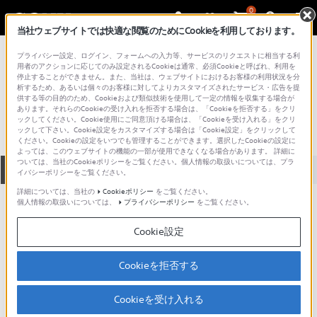
0
当社ウェブサイトでは快適な閲覧のためにCookieを利用しております。
総合サポート・お問い合わせ
プライバシー設定、ログイン、フォームへの入力等、サービスのリクエストに相当する利
その他のオーディオシステム
用者のアクションに応じてのみ設定されるCookieは通常、必須Cookieと呼ばれ、利用を
停止することができません。また、当社は、ウェブサイトにおけるお客様の利用状況を分
MJ-500
析するため、あるいは個々のお客様に対してよりカスタマイズされたサービス・広告を提
供する等の目的のため、Cookieおよび類似技術を使用して一定の情報を収集する場合が
あります。それらのCookieの受け入れを拒否する場合は、「Cookieを拒否する」をクリ
ックしてください。Cookie使用にご同意頂ける場合は、「Cookieを受け入れる」をクリ
ックして下さい。Cookie設定をカスタマイズする場合は「Cookie設定」をクリックして
ください。Cookieの設定をいつでも管理することができます。選択したCookieの設定に
よっては、このウェブサイトの機能の一部が使用できなくなる場合があります。 詳細に
ついては、当社のCookieポリシーをご覧ください。個人情報の取扱いについては、プラ
全て
ダウンロード
取扱説明書
Q&A
イバシーポリシーをご覧ください。
詳細については、当社の
Cookieポリシー
をご覧ください。
個人情報の取扱いについては、
プライバシーポリシー
をご覧ください。
製品に関する重要なお知らせ
お知らせ
Cookie設定
ご意見箱 ／改善事例紹介
Cookieを拒否する
Cookieを受け入れる