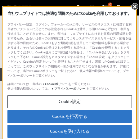
0
当社ウェブサイトでは快適な閲覧のためにCookieを利用しております。
総合サポート・お問い合わせ
プライバシー設定、ログイン、フォームへの入力等、サービスのリクエストに相当する利
ホームオーディオ アクセサリー
用者のアクションに応じてのみ設定されるCookieは通常、必須Cookieと呼ばれ、利用を
停止することができません。また、当社は、ウェブサイトにおけるお客様の利用状況を分
DT-50
析するため、あるいは個々のお客様に対してよりカスタマイズされたサービス・広告を提
供する等の目的のため、Cookieおよび類似技術を使用して一定の情報を収集する場合が
あります。それらのCookieの受け入れを拒否する場合は、「Cookieを拒否する」をクリ
ックしてください。Cookie使用にご同意頂ける場合は、「Cookieを受け入れる」をクリ
ックして下さい。Cookie設定をカスタマイズする場合は「Cookie設定」をクリックして
ください。Cookieの設定をいつでも管理することができます。選択したCookieの設定に
よっては、このウェブサイトの機能の一部が使用できなくなる場合があります。 詳細に
ついては、当社のCookieポリシーをご覧ください。個人情報の取扱いについては、プラ
全て
ダウンロード
取扱説明書
Q&A
イバシーポリシーをご覧ください。
詳細については、当社の
Cookieポリシー
をご覧ください。
個人情報の取扱いについては、
プライバシーポリシー
をご覧ください。
動画でサポートご利用にあたってのお願い
Cookie設定
サポート動画をご利用の際にはソーシャ
ルメディア利用規約をご確認ください。
Cookieを拒否する
ダウンロード
Cookieを受け入れる