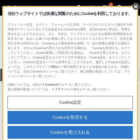
0
当社ウェブサイトでは快適な閲覧のためにCookieを利用しております。
総合サポート・お問い合わせ
プライバシー設定、ログイン、フォームへの入力等、サービスのリクエストに相当する利
ホームオーディオ アクセサリー
用者のアクションに応じてのみ設定されるCookieは通常、必須Cookieと呼ばれ、利用を
停止することができません。また、当社は、ウェブサイトにおけるお客様の利用状況を分
MX-70E
析するため、あるいは個々のお客様に対してよりカスタマイズされたサービス・広告を提
供する等の目的のため、Cookieおよび類似技術を使用して一定の情報を収集する場合が
あります。それらのCookieの受け入れを拒否する場合は、「Cookieを拒否する」をクリ
ックしてください。Cookie使用にご同意頂ける場合は、「Cookieを受け入れる」をクリ
ックして下さい。Cookie設定をカスタマイズする場合は「Cookie設定」をクリックして
ください。Cookieの設定をいつでも管理することができます。選択したCookieの設定に
よっては、このウェブサイトの機能の一部が使用できなくなる場合があります。 詳細に
ついては、当社のCookieポリシーをご覧ください。個人情報の取扱いについては、プラ
全て
ダウンロード
取扱説明書
Q&A
イバシーポリシーをご覧ください。
詳細については、当社の
Cookieポリシー
をご覧ください。
個人情報の取扱いについては、
プライバシーポリシー
をご覧ください。
動画でサポートご利用にあたってのお願い
Cookie設定
サポート動画をご利用の際にはソーシャ
ルメディア利用規約をご確認ください。
Cookieを拒否する
ダウンロード
Cookieを受け入れる