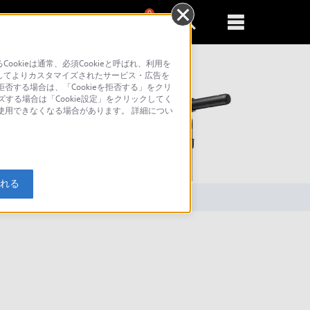
0
新規登録
るともっと便利に
kieは通常、必須Cookieと呼ばれ、利用を
してよりカスタマイズされたサービス・広告を
否する場合は、「Cookieを拒否する」をクリ
ズする場合は「Cookie設定」をクリックしてく
が使用できなくなる場合があります。 詳細につい
索
入れる