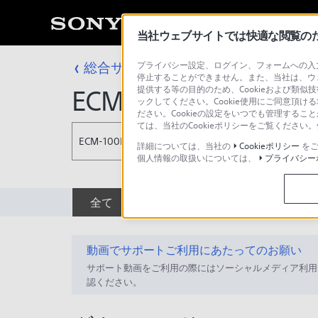
当社ウェブサイトでは快適な閲覧のため
総合サポート・お問い合わせ
プライバシー設定、ログイン、フォームへの入力
マイクロホン
停止することができません。また、当社は、ウ
提供する等の目的のため、Cookieおよび類似
ECM-100N
ックしてください。Cookie使用にご同意頂ける
ださい。Cookieの設定をいつでも管理するこ
ては、当社のCookieポリシーをご覧くださ
ECM-100N
詳細については、当社の
Cookieポリシー
をご
個人情報の取扱いについては、
プライバシー
全て
ダウンロード
取扱説明書
動画でサポートご利用にあたってのお願い
サポート動画をご利用の際にはソーシャルメディア利用
認ください。