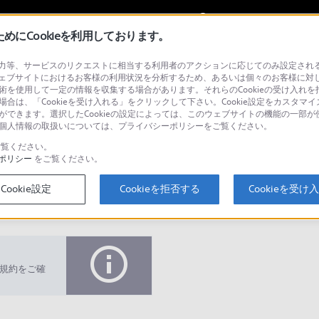
My Sonyに
サインイン
サインインす
にCookieを利用しております。
等、サービスのリクエストに相当する利用者のアクションに応じてのみ設定されるCoo
ェブサイトにおけるお客様の利用状況を分析するため、あるいは個々のお客様に対
技術を使用して一定の情報を収集する場合があります。それらのCookieの受け入れを拒
場合は、「Cookieを受け入れる」をクリックして下さい。Cookie設定をカスタマイ
とができます。選択したCookieの設定によっては、このウェブサイトの機能の一部
い。個人情報の取扱いについては、プライバシーポリシーをご覧ください。
検
覧ください。
ポリシー
をご覧ください。
Cookie設定
Cookieを拒否する
Cookieを受け
Q&A
規約をご確