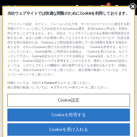
0
当社ウェブサイトでは快適な閲覧のためにCookieを利用しております。
プライバシー設定、ログイン、フォームへの入力等、サービスのリクエストに相当する利
用者のアクションに応じてのみ設定されるCookieは通常、必須Cookieと呼ばれ、利用を
動画でサポート
停止することができません。また、当社は、ウェブサイトにおけるお客様の利用状況を分
析するため、あるいは個々のお客様に対してよりカスタマイズされたサービス・広告を提
供する等の目的のため、Cookieおよび類似技術を使用して一定の情報を収集する場合が
あります。それらのCookieの受け入れを拒否する場合は、「Cookieを拒否する」をクリ
ックしてください。Cookie使用にご同意頂ける場合は、「Cookieを受け入れる」をクリ
使い方やトラブルの解決方法を動画でわかりやすくご
ックして下さい。Cookie設定をカスタマイズする場合は「Cookie設定」をクリックして
紹介しています。
ください。Cookieの設定をいつでも管理することができます。選択したCookieの設定に
よっては、このウェブサイトの機能の一部が使用できなくなる場合があります。 詳細に
動画の閲覧は、以下の「Sony - Support JP」の公式
ついては、当社のCookieポリシーをご覧ください。個人情報の取扱いについては、プラ
イバシーポリシーをご覧ください。
チャンネルのページよりご覧いただけます。
詳細については、当社の
Cookieポリシー
をご覧ください。
個人情報の取扱いについては、
プライバシーポリシー
をご覧ください。
ご利用の際には、ソーシャルメディア利用規約のご確
認をお願いいたします。
Cookie設定
ソニーグループ株式会社 ソーシャルメディア利用規
約
Cookieを拒否する
Cookieを受け入れる
Sony - Support JPの公式チャンネル