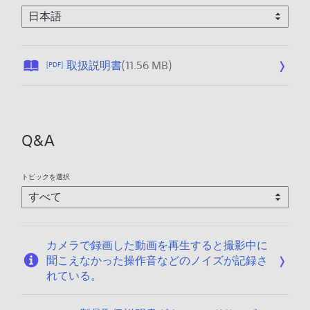
公
取扱説明書
(11.56 MB)
[PDF]
開
日
:
2
Q&A
0
0
7
トピックを選択
/
0
6
/
カメラで録画した動画を再生すると撮影中に
1
聞こえなかった操作音などのノイズが記録さ
8
れている。