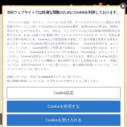
0
当社ウェブサイトでは快適な閲覧のためにCookieを利用しております。
総合サポート・お問い合わせ
プライバシー設定、ログイン、フォームへの入力等、サービスのリクエストに相当する利
マイクロホン
用者のアクションに応じてのみ設定されるCookieは通常、必須Cookieと呼ばれ、利用を
停止することができません。また、当社は、ウェブサイトにおけるお客様の利用状況を分
析するため、あるいは個々のお客様に対してよりカスタマイズされたサービス・広告を提
供する等の目的のため、Cookieおよび類似技術を使用して一定の情報を収集する場合が
あります。それらのCookieの受け入れを拒否する場合は、「Cookieを拒否する」をクリ
ックしてください。Cookie使用にご同意頂ける場合は、「Cookieを受け入れる」をクリ
ックして下さい。Cookie設定をカスタマイズする場合は「Cookie設定」をクリックして
ください。Cookieの設定をいつでも管理することができます。選択したCookieの設定に
よっては、このウェブサイトの機能の一部が使用できなくなる場合があります。 詳細に
ついては、当社のCookieポリシーをご覧ください。個人情報の取扱いについては、プラ
イバシーポリシーをご覧ください。
詳細については、当社の
Cookieポリシー
をご覧ください。
個人情報の取扱いについては、
プライバシーポリシー
をご覧ください。
ECM-HW1
Cookie設定
Cookieを拒否する
全て
ダウンロード
取扱説明書
Q&A
Cookieを受け入れる