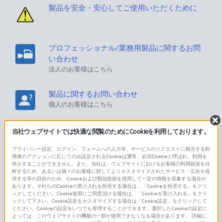
製品を安全・安心してご使用いただくために
プロフェッショナル/業務用製品に関するお問
い合わせ
法人のお客様はこちら
製品に関するお問い合わせ
個人のお客様はこちら
当社ウェブサイトでは快適な閲覧のためにCookieを利用しております。
ソニーストアでのお買い物に関するご利用ガイ
ド・お問い合わせ
プライバシー設定、ログイン、フォームへの入力等、サービスのリクエストに相当する利
ソニーストアのご利用方法・サービスに関してのご案
用者のアクションに応じてのみ設定されるCookieは通常、必須Cookieと呼ばれ、利用を
停止することができません。また、当社は、ウェブサイトにおけるお客様の利用状況を分
内はこちら
析するため、あるいは個々のお客様に対してよりカスタマイズされたサービス・広告を提
供する等の目的のため、Cookieおよび類似技術を使用して一定の情報を収集する場合が
あります。それらのCookieの受け入れを拒否する場合は、「Cookieを拒否する」をクリ
海外仕様製品
ックしてください。Cookie使用にご同意頂ける場合は、「Cookieを受け入れる」をクリ
オーバーシーズモデルに関してのご案内はこちら
ックして下さい。Cookie設定をカスタマイズする場合は「Cookie設定」をクリックして
ください。Cookieの設定をいつでも管理することができます。選択したCookieの設定に
よっては、このウェブサイトの機能の一部が使用できなくなる場合があります。 詳細に