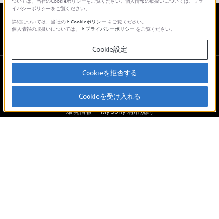
ついては、当社のCookieポリシーをご覧ください。個人情報の取扱いについては、プラ
イバシーポリシーをご覧ください。
詳細については、当社の
Cookieポリシー
をご覧ください。
日本
個人情報の取扱いについては、
プライバシーポリシー
をご覧ください。
Cookie設定
ソニーストアでのお買い物にあたって
Cookieを拒否する
Cookieを受け入れる
会社情報
採用情報
特約店のご案内
ニュースリリース
環境情報
My Sony 利用規約
ご利用条件
プライバシーポリシー
正しい表示への取り組み