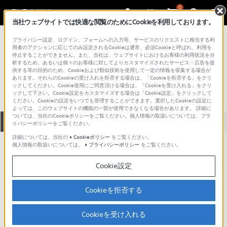
0
当社ウェブサイトでは快適な閲覧のためにCookieを利用しております。
総合サポート・お問い合わせ
プライバシー設定、ログイン、フォームへの入力等、サービスのリクエストに相当する利
その他AVアクセサリー
用者のアクションに応じてのみ設定されるCookieは通常、必須Cookieと呼ばれ、利用を
停止することができません。また、当社は、ウェブサイトにおけるお客様の利用状況を分
NP-FX110
析するため、あるいは個々のお客様に対してよりカスタマイズされたサービス・広告を提
供する等の目的のため、Cookieおよび類似技術を使用して一定の情報を収集する場合が
あります。それらのCookieの受け入れを拒否する場合は、「Cookieを拒否する」をクリ
ックしてください。Cookie使用にご同意頂ける場合は、「Cookieを受け入れる」をクリ
ックして下さい。Cookie設定をカスタマイズする場合は「Cookie設定」をクリックして
ください。Cookieの設定をいつでも管理することができます。選択したCookieの設定に
よっては、このウェブサイトの機能の一部が使用できなくなる場合があります。 詳細に
ついては、当社のCookieポリシーをご覧ください。個人情報の取扱いについては、プラ
全て
ダウンロード
取扱説明書
Q&A
イバシーポリシーをご覧ください。
詳細については、当社の
Cookieポリシー
をご覧ください。
個人情報の取扱いについては、
プライバシーポリシー
をご覧ください。
動画でサポートご利用にあたってのお願い
Cookie設定
サポート動画をご利用の際にはソーシャ
ルメディア利用規約をご確認ください。
Cookieを拒否する
ダウンロード
Cookieを受け入れる