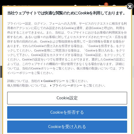
0
当社ウェブサイトでは快適な閲覧のためにCookieを利用しております。
総合サポート・お問い合わせ
プライバシー設定、ログイン、フォームへの入力等、サービスのリクエストに相当する利
その他AVアクセサリー
用者のアクションに応じてのみ設定されるCookieは通常、必須Cookieと呼ばれ、利用を
停止することができません。また、当社は、ウェブサイトにおけるお客様の利用状況を分
TMR-90
析するため、あるいは個々のお客様に対してよりカスタマイズされたサービス・広告を提
供する等の目的のため、Cookieおよび類似技術を使用して一定の情報を収集する場合が
あります。それらのCookieの受け入れを拒否する場合は、「Cookieを拒否する」をクリ
ックしてください。Cookie使用にご同意頂ける場合は、「Cookieを受け入れる」をクリ
ックして下さい。Cookie設定をカスタマイズする場合は「Cookie設定」をクリックして
ください。Cookieの設定をいつでも管理することができます。選択したCookieの設定に
よっては、このウェブサイトの機能の一部が使用できなくなる場合があります。 詳細に
ついては、当社のCookieポリシーをご覧ください。個人情報の取扱いについては、プラ
全て
ダウンロード
取扱説明書
Q&A
イバシーポリシーをご覧ください。
詳細については、当社の
Cookieポリシー
をご覧ください。
個人情報の取扱いについては、
プライバシーポリシー
をご覧ください。
動画でサポートご利用にあたってのお願い
Cookie設定
サポート動画をご利用の際にはソーシャ
ルメディア利用規約をご確認ください。
Cookieを拒否する
ダウンロード
Cookieを受け入れる