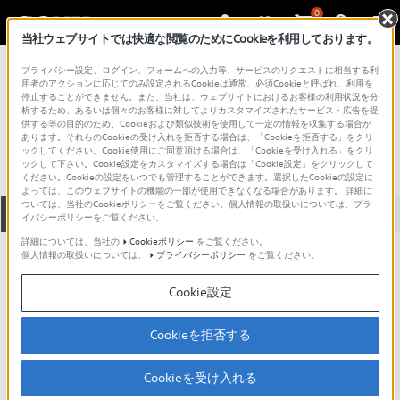
0
当社ウェブサイトでは快適な閲覧のためにCookieを利用しております。
総合サポート・お問い合わせ
プライバシー設定、ログイン、フォームへの入力等、サービスのリクエストに相当する利
ポータブルオーディオアクセサリー
用者のアクションに応じてのみ設定されるCookieは通常、必須Cookieと呼ばれ、利用を
停止することができません。また、当社は、ウェブサイトにおけるお客様の利用状況を分
CKM-NWE001
析するため、あるいは個々のお客様に対してよりカスタマイズされたサービス・広告を提
供する等の目的のため、Cookieおよび類似技術を使用して一定の情報を収集する場合が
あります。それらのCookieの受け入れを拒否する場合は、「Cookieを拒否する」をクリ
ックしてください。Cookie使用にご同意頂ける場合は、「Cookieを受け入れる」をクリ
ックして下さい。Cookie設定をカスタマイズする場合は「Cookie設定」をクリックして
ください。Cookieの設定をいつでも管理することができます。選択したCookieの設定に
よっては、このウェブサイトの機能の一部が使用できなくなる場合があります。 詳細に
ついては、当社のCookieポリシーをご覧ください。個人情報の取扱いについては、プラ
全て
ダウンロード
取扱説明書
Q&A
イバシーポリシーをご覧ください。
詳細については、当社の
Cookieポリシー
をご覧ください。
個人情報の取扱いについては、
プライバシーポリシー
をご覧ください。
動画でサポートご利用にあたってのお願い
Cookie設定
サポート動画をご利用の際にはソーシャ
ルメディア利用規約をご確認ください。
Cookieを拒否する
ダウンロード
Cookieを受け入れる