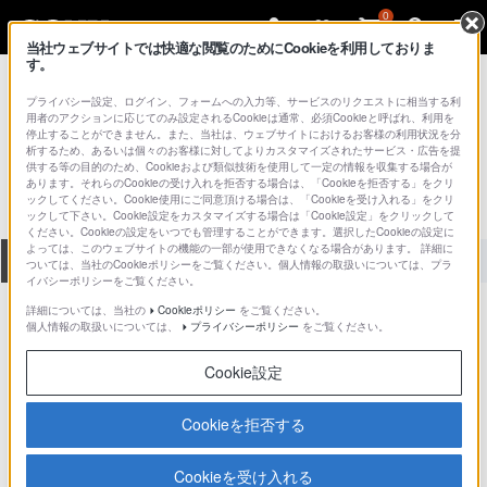
0
当社ウェブサイトでは快適な閲覧のためにCookieを利用しておりま
す。
総合サポート・お問い合わせ
ポータブルオーディオアクセサリー
プライバシー設定、ログイン、フォームへの入力等、サービスのリクエストに相当する利
用者のアクションに応じてのみ設定されるCookieは通常、必須Cookieと呼ばれ、利用を
CKM-NWF800
停止することができません。また、当社は、ウェブサイトにおけるお客様の利用状況を分
析するため、あるいは個々のお客様に対してよりカスタマイズされたサービス・広告を提
供する等の目的のため、Cookieおよび類似技術を使用して一定の情報を収集する場合が
あります。それらのCookieの受け入れを拒否する場合は、「Cookieを拒否する」をクリ
ックしてください。Cookie使用にご同意頂ける場合は、「Cookieを受け入れる」をクリ
ックして下さい。Cookie設定をカスタマイズする場合は「Cookie設定」をクリックして
ください。Cookieの設定をいつでも管理することができます。選択したCookieの設定に
よっては、このウェブサイトの機能の一部が使用できなくなる場合があります。 詳細に
全て
ダウンロード
取扱説明書
Q&A
ついては、当社のCookieポリシーをご覧ください。個人情報の取扱いについては、プラ
イバシーポリシーをご覧ください。
詳細については、当社の
Cookieポリシー
をご覧ください。
個人情報の取扱いについては、
プライバシーポリシー
をご覧ください。
動画でサポートご利用にあたってのお願い
サポート動画をご利用の際にはソーシャ
Cookie設定
ルメディア利用規約をご確認ください。
Cookieを拒否する
ダウンロード
Cookieを受け入れる