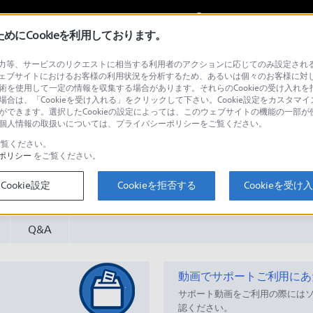
My Sonyに
サインイン
サインインす
にCookieを利用しております。
等、サービスのリクエストに相当する利用者のアクションに応じてのみ設定されるCoo
トオーディオ
ェブサイトにおけるお客様の利用状況を分析するため、あるいは個々のお客様に対
技術を使用して一定の情報を収集する場合があります。それらのCookieの受け入れを拒
場合は、「Cookieを受け入れる」をクリックして下さい。Cookie設定をカスタマイ
とができます。選択したCookieの設定によっては、このウェブサイトの機能の一部
い。個人情報の取扱いについては、プライバシーポリシーをご覧ください。
覧ください。
ポリシー
をご覧ください。
検
Cookie設定
Cookieを拒否する
Cookieを受け
Q&A
動画でサポートご利用にあ
サポート動画をご利用の際には
認ください。