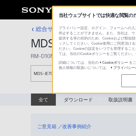
当社ウェブサイトでは快適な閲覧のため
総合サポート・お問い合わせ
プライバシー設定、ログイン、フォームへの入力
コンポーネン
停止することができません。また、当社は、ウ
提供する等の目的のため、Cookieおよび類似
MDS-JE700
ックしてください。Cookie使用にご同意頂ける
ださい。Cookieの設定をいつでも管理するこ
ては、当社のCookieポリシーをご覧くださ
RM-D10M
,
RM-D9M
詳細については、当社の
Cookieポリシー
をご
個人情報の取扱いについては、
プライバシー
MDS-JE700
全て
ダウンロード
取扱説明書
ご意見箱 ／改善事例紹介