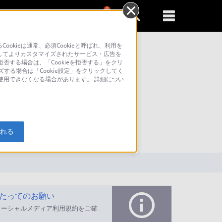
0
新規登録
るともっと便利に
kieは通常、必須Cookieと呼ばれ、利用を
してよりカスタマイズされたサービス・広告を
否する場合は、「Cookieを拒否する」をクリ
ズする場合は「Cookie設定」をクリックしてく
が使用できなくなる場合があります。 詳細につい
索
入れる
たってのお願い
ソーシャルメディア利用規約をご確