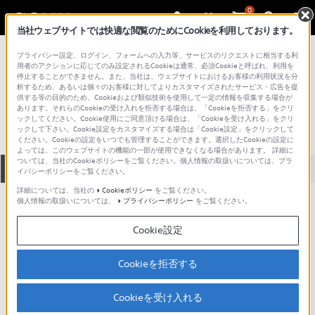
0
当社ウェブサイトでは快適な閲覧のためにCookieを利用しております。
総合サポート・お問い合わせ
プライバシー設定、ログイン、フォームへの入力等、サービスのリクエストに相当する利
コンポーネントオーディオ
用者のアクションに応じてのみ設定されるCookieは通常、必須Cookieと呼ばれ、利用を
停止することができません。また、当社は、ウェブサイトにおけるお客様の利用状況を分
TC-2120
析するため、あるいは個々のお客様に対してよりカスタマイズされたサービス・広告を提
供する等の目的のため、Cookieおよび類似技術を使用して一定の情報を収集する場合が
あります。それらのCookieの受け入れを拒否する場合は、「Cookieを拒否する」をクリ
ックしてください。Cookie使用にご同意頂ける場合は、「Cookieを受け入れる」をクリ
ックして下さい。Cookie設定をカスタマイズする場合は「Cookie設定」をクリックして
ください。Cookieの設定をいつでも管理することができます。選択したCookieの設定に
よっては、このウェブサイトの機能の一部が使用できなくなる場合があります。 詳細に
ついては、当社のCookieポリシーをご覧ください。個人情報の取扱いについては、プラ
全て
ダウンロード
取扱説明書
Q&A
イバシーポリシーをご覧ください。
詳細については、当社の
Cookieポリシー
をご覧ください。
個人情報の取扱いについては、
プライバシーポリシー
をご覧ください。
ご意見箱 ／改善事例紹介
Cookie設定
Cookieを拒否する
動画でサポートご利用にあたってのお願い
Cookieを受け入れる
サポート動画をご利用の際にはソーシャ