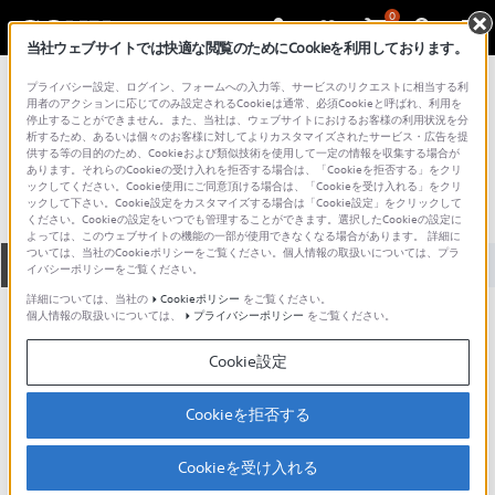
0
当社ウェブサイトでは快適な閲覧のためにCookieを利用しております。
総合サポート・お問い合わせ
プライバシー設定、ログイン、フォームへの入力等、サービスのリクエストに相当する利
コンポーネントオーディオ
用者のアクションに応じてのみ設定されるCookieは通常、必須Cookieと呼ばれ、利用を
停止することができません。また、当社は、ウェブサイトにおけるお客様の利用状況を分
TC-K710S
析するため、あるいは個々のお客様に対してよりカスタマイズされたサービス・広告を提
供する等の目的のため、Cookieおよび類似技術を使用して一定の情報を収集する場合が
あります。それらのCookieの受け入れを拒否する場合は、「Cookieを拒否する」をクリ
ックしてください。Cookie使用にご同意頂ける場合は、「Cookieを受け入れる」をクリ
ックして下さい。Cookie設定をカスタマイズする場合は「Cookie設定」をクリックして
ください。Cookieの設定をいつでも管理することができます。選択したCookieの設定に
よっては、このウェブサイトの機能の一部が使用できなくなる場合があります。 詳細に
ついては、当社のCookieポリシーをご覧ください。個人情報の取扱いについては、プラ
全て
ダウンロード
取扱説明書
Q&A
イバシーポリシーをご覧ください。
詳細については、当社の
Cookieポリシー
をご覧ください。
個人情報の取扱いについては、
プライバシーポリシー
をご覧ください。
ご意見箱 ／改善事例紹介
Cookie設定
Cookieを拒否する
動画でサポートご利用にあたってのお願い
Cookieを受け入れる
サポート動画をご利用の際にはソーシャ